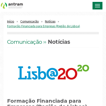
Toggl
navig
Início
Comunicação
Notícias
Formação Financiada para Empresas (Região de Lisboa)
Comunicação ››
Notícias
Formação Financiada para