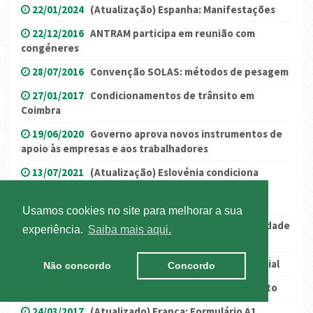
22/01/2024
(Atualização) Espanha: Manifestações
22/12/2016
ANTRAM participa em reunião com
congéneres
28/07/2016
Convenção SOLAS: métodos de pesagem
27/01/2017
Condicionamentos de trânsito em
Coimbra
19/06/2020
Governo aprova novos instrumentos de
apoio às empresas e aos trabalhadores
13/07/2021
(Atualização) Eslovénia condiciona
entrada no seu território incluindo ao transporte
internacional
Usamos cookies no site para melhorar a sua
15/07/2020
Governo mantém situação de calamidade
experiência.
Saiba mais aqui.
nas 19 freguesias da AML até 31 de julho
23/05/2016
CANCELAMENTO do Almoço Empresarial
Não concordo
Concordo
17/04/2018
França: infrações às regras de trânsito
24/03/2017
(Atualizado) França: Formulário A1