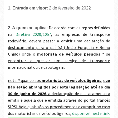
1. Entrada em vigor:
2 de fevereiro de 2022
De acordo com
as regras definidas
2. A quem se aplica:
na
Diretiva 2020/1057
, as empresas de transporte
rodoviário, devem passar
a emitir uma declaração de
destacamento para o país(s) (União Europeia + Reino
Unido) onde o
motorista de veículos pesados
*
se
encontrar a prestar um serviço de transporte
internacional ou de cabotagem
.
nota:
*
quanto aos
motoristas de veículos ligeiros
, q
ue
não estão abrangidos por esta legislação até ao dia
30 de junho de 2026
, a declaraçaão de destacamento a
emitir é aquela que é emitida através do portal francês
SIPSI. Veja quais são os procedimentos a cumprir no caso
dos motoristas de veículos ligeiros,
disponivel neste link.