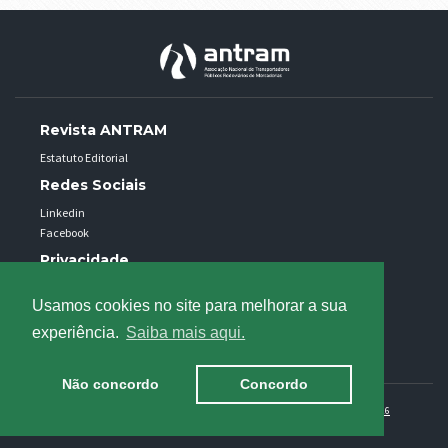
Revista ANTRAM
Estatuto Editorial
Redes Sociais
Linkedin
Facebook
Privacidade
Política de privacidade
Usamos cookies no site para melhorar a sua
Uso de cookies
experiência.
Saiba mais aqui.
Informação ao consumidor - RAL
Não concordo
Concordo
Associação Nacional de Transportadores Públicos Rodovários de Mercadorias @ 2026
Desenvolvido por