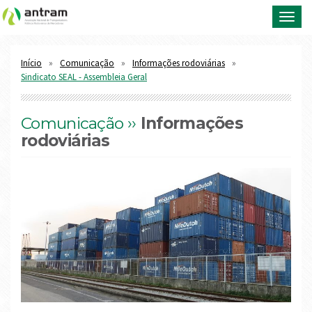
Toggl
navig
Início
Comunicação
Informações rodoviárias
Sindicato SEAL - Assembleia Geral
Comunicação ››
Informações
rodoviárias