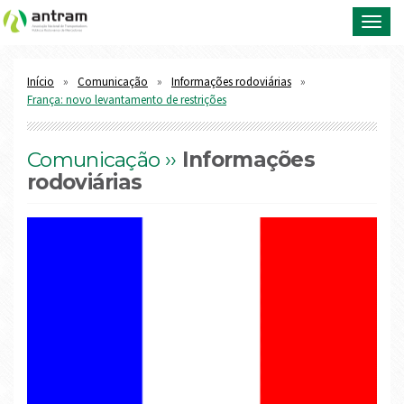
Toggl
navig
Início
Comunicação
Informações rodoviárias
França: novo levantamento de restrições
Comunicação ››
Informações
rodoviárias