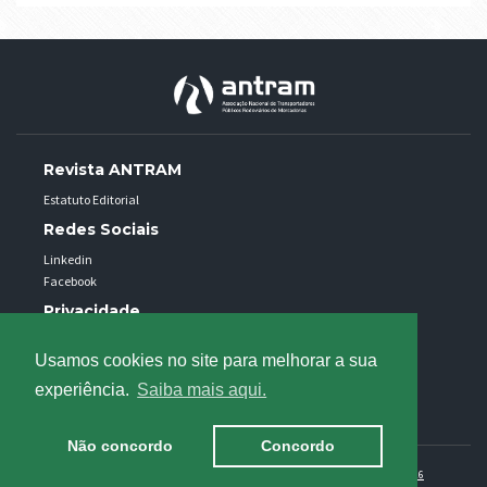
Revista ANTRAM
Estatuto Editorial
Redes Sociais
Linkedin
Facebook
Privacidade
Política de privacidade
Usamos cookies no site para melhorar a sua
Uso de cookies
experiência.
Saiba mais aqui.
Informação ao consumidor - RAL
Não concordo
Concordo
Associação Nacional de Transportadores Públicos Rodovários de Mercadorias @ 2026