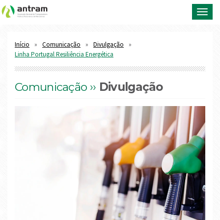
Toggl
navig
Início
Comunicação
Divulgação
Linha Portugal Resiliência Energética
Comunicação ››
Divulgação