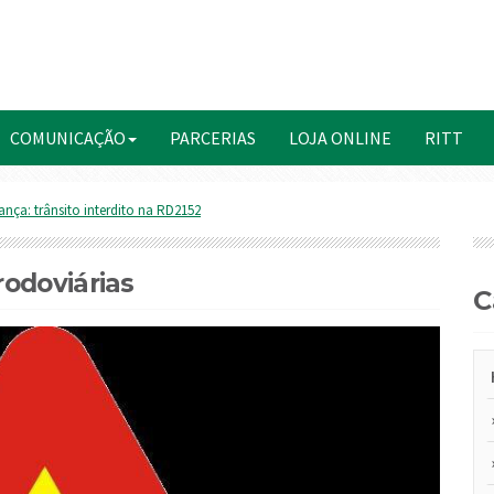
COMUNICAÇÃO
PARCERIAS
LOJA ONLINE
RITT
ança: trânsito interdito na RD2152
odoviárias