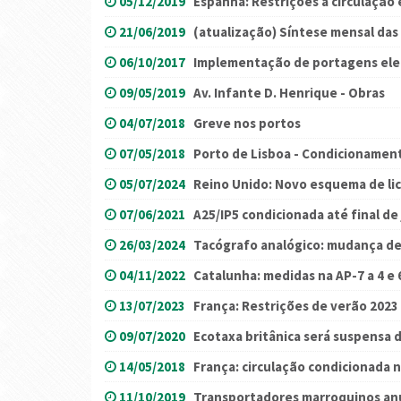
05/12/2019
Espanha: Restrições à circulação 
21/06/2019
(atualização) Síntese mensal das 
06/10/2017
Implementação de portagens ele
09/05/2019
Av. Infante D. Henrique - Obras
04/07/2018
Greve nos portos
07/05/2018
Porto de Lisboa - Condicionamen
05/07/2024
Reino Unido: Novo esquema de li
07/06/2021
A25/IP5 condicionada até final de
26/03/2024
Tacógrafo analógico: mudança de
04/11/2022
Catalunha: medidas na AP-7 a 4 e
13/07/2023
França: Restrições de verão 2023
09/07/2020
Ecotaxa britânica será suspensa
14/05/2018
França: circulação condicionada 
11/10/2019
Transportadores marroquinos an