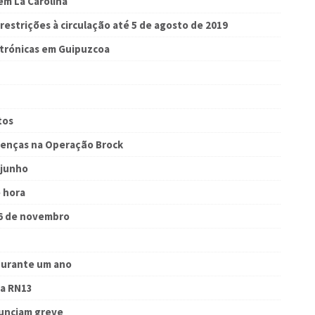
em La Carolina
restrições à circulação até 5 de agosto de 2019
trónicas em Guipuzcoa
tos
cenças na Operação Brock
 junho
 hora
 6 de novembro
 durante um ano
na RN13
unciam greve