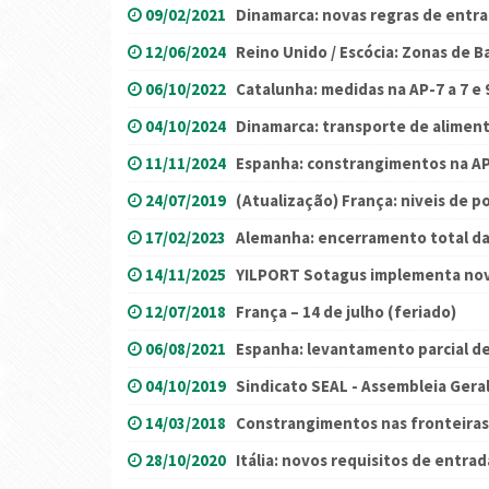
09/02/2021
Dinamarca: novas regras de entr
12/06/2024
Reino Unido / Escócia: Zonas de B
06/10/2022
Catalunha: medidas na AP-7 a 7 e
04/10/2024
Dinamarca: transporte de aliment
11/11/2024
Espanha: constrangimentos na A
24/07/2019
(Atualização) França: niveis de 
17/02/2023
Alemanha: encerramento total da
14/11/2025
YILPORT Sotagus implementa nov
12/07/2018
França – 14 de julho (feriado)
06/08/2021
Espanha: levantamento parcial de
04/10/2019
Sindicato SEAL - Assembleia Gera
14/03/2018
Constrangimentos nas fronteiras
28/10/2020
Itália: novos requisitos de entrad