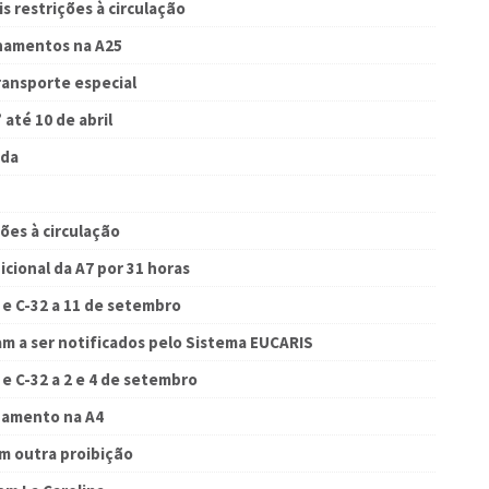
s restrições à circulação
onamentos na A25
ransporte especial
até 10 de abril
ada
ões à circulação
cional da A7 por 31 horas
 e C-32 a 11 de setembro
m a ser notificados pelo Sistema EUCARIS
e C-32 a 2 e 4 de setembro
onamento na A4
m outra proibição