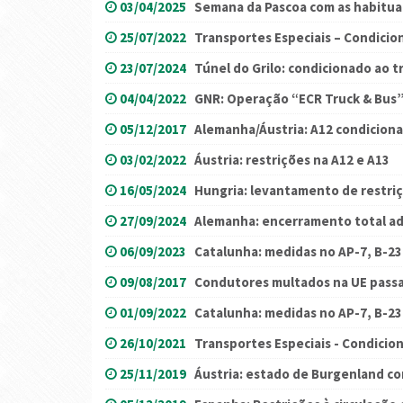
03/04/2025
Semana da Pascoa com as habituai
25/07/2022
Transportes Especiais – Condici
23/07/2024
Túnel do Grilo: condicionado ao t
04/04/2022
GNR: Operação “ECR Truck & Bus” 
05/12/2017
Alemanha/Áustria: A12 condicion
03/02/2022
Áustria: restrições na A12 e A13
16/05/2024
Hungria: levantamento de restriç
27/09/2024
Alemanha: encerramento total adi
06/09/2023
Catalunha: medidas no AP-7, B-23
09/08/2017
Condutores multados na UE passa
01/09/2022
Catalunha: medidas no AP-7, B-23 
26/10/2021
Transportes Especiais - Condici
25/11/2019
Áustria: estado de Burgenland co