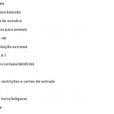
ada
aixa Emissão
 9 de outubro
os para animais
P-66
poluição extrema
 A 7
o sistema NAVIS N4
 restrições e cortes de estrada
l
 turco/búlgaras
a