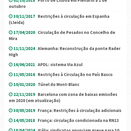
01/10/2018
Porto de Lisboa em Plenário a 2 de
outubro
30/11/2017
Restrições à circulação em Espanha
(Lleida)
17/04/2020
Circulação de Pesados no Concelho de
Mira
11/11/2024
Alemanha: Reconstrução da ponte Rader
High
16/06/2021
APDL: sistema Via Azul
11/05/2016
Restrições à Circulação no País Basco
10/01/2020
Túnel do Mont-Blanc
22/11/2019
Barcelona com zona de baixas emissões
em 2020 (em atualização)
30/05/2019
França: Restrições à circulação adicionais
14/05/2018
França: circulação condicionada na RN13
18/04/2024
Itália: sindicatos anunciam greve para 30