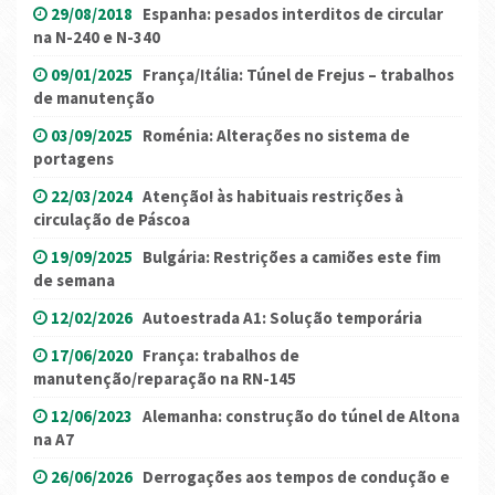
29/08/2018
Espanha: pesados interditos de circular
na N-240 e N-340
09/01/2025
França/Itália: Túnel de Frejus – trabalhos
de manutenção
03/09/2025
Roménia: Alterações no sistema de
portagens
22/03/2024
Atenção! às habituais restrições à
circulação de Páscoa
19/09/2025
Bulgária: Restrições a camiões este fim
de semana
12/02/2026
Autoestrada A1: Solução temporária
17/06/2020
França: trabalhos de
manutenção/reparação na RN-145
12/06/2023
Alemanha: construção do túnel de Altona
na A7
26/06/2026
Derrogações aos tempos de condução e