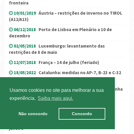
fronteira
10/01/2019
Áustria – restrições de inverno no TIROL
(A12/A13)
06/12/2018
Porto de Lisboa em Plenário a 10 de
dezembro
02/05/2018
Luxemburgo: levantamento das
restrições de 8 de maio
12/07/2018
França – 14 de julho (feriado)
18/05/2022
Catalunha: medidas no AP-7, B-23 e C-32
em 22 de maio
24/10/2017
Encerramento da travessia de montanha
Usamos cookies no site para melhorar a sua
de Tende
experiência.
Saiba mais aqui.
05/04/2022
Semana da páscoa com as habituais
restrições
Não concordo
Concordo
28/01/2020
Porto de Lisboa em plenário a 31 de
janeiro