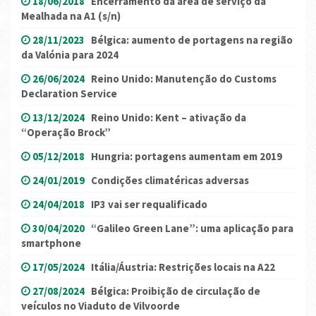
18/06/2018
Encerramento da área de serviço da
Mealhada na A1 (s/n)
28/11/2023
Bélgica: aumento de portagens na região
da Valónia para 2024
26/06/2024
Reino Unido: Manutenção do Customs
Declaration Service
13/12/2024
Reino Unido: Kent – ativação da
“Operação Brock”
05/12/2018
Hungria: portagens aumentam em 2019
24/01/2019
Condições climatéricas adversas
24/04/2018
IP3 vai ser requalificado
30/04/2020
“Galileo Green Lane”: uma aplicação para
smartphone
17/05/2024
Itália/Áustria: Restrições locais na A22
27/08/2024
Bélgica: Proibição de circulação de
veículos no Viaduto de Vilvoorde