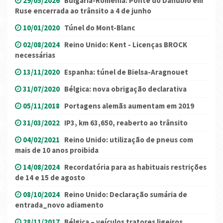
29/05/2026
Bulgária-Roménia: Ponte do Danúbio em
Ruse encerrada ao trânsito a 4 de junho
10/01/2020
Túnel do Mont-Blanc
02/08/2024
Reino Unido: Kent - Licenças BROCK
necessárias
13/11/2020
Espanha: túnel de Bielsa-Aragnouet
31/07/2020
Bélgica: nova obrigação declarativa
05/11/2018
Portagens alemãs aumentam em 2019
31/03/2022
IP3, km 63,650, reaberto ao trânsito
04/02/2021
Reino Unido: utilização de pneus com
mais de 10 anos proibida
14/08/2024
Recordatória para as habituais restrições
de 14 e 15 de agosto
08/10/2024
Reino Unido: Declaração sumária de
entrada_novo adiamento
28/11/2017
Bélgica – veículos tratores ligeiros