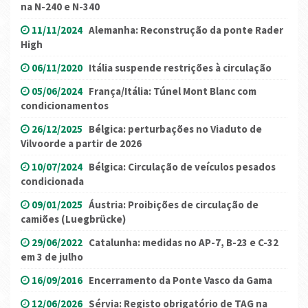
na N-240 e N-340
11/11/2024
Alemanha: Reconstrução da ponte Rader
High
06/11/2020
Itália suspende restrições à circulação
05/06/2024
França/Itália: Túnel Mont Blanc com
condicionamentos
26/12/2025
Bélgica: perturbações no Viaduto de
Vilvoorde a partir de 2026
10/07/2024
Bélgica: Circulação de veículos pesados
condicionada
09/01/2025
Áustria: Proibições de circulação de
camiões (Luegbrücke)
29/06/2022
Catalunha: medidas no AP-7, B-23 e C-32
em 3 de julho
16/09/2016
Encerramento da Ponte Vasco da Gama
12/06/2026
Sérvia: Registo obrigatório de TAG na