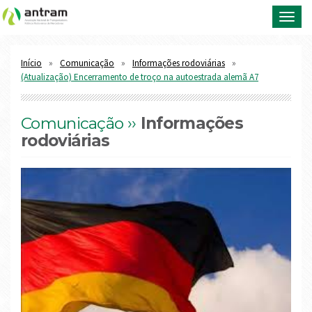
Toggl
navig
Início
Comunicação
Informações rodoviárias
(Atualização) Encerramento de troço na autoestrada alemã A7
Comunicação ››
Informações
rodoviárias