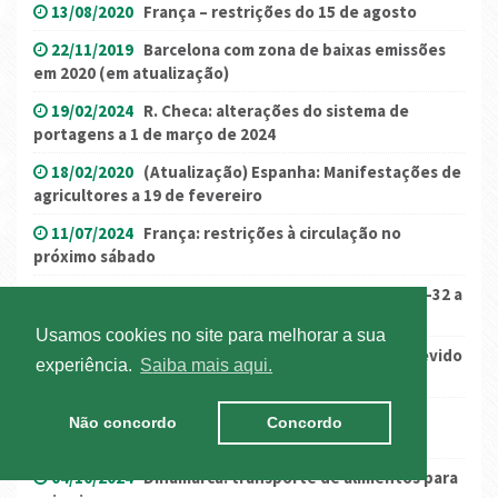
13/08/2020
França – restrições do 15 de agosto
22/11/2019
Barcelona com zona de baixas emissões
em 2020 (em atualização)
19/02/2024
R. Checa: alterações do sistema de
portagens a 1 de março de 2024
18/02/2020
(Atualização) Espanha: Manifestações de
agricultores a 19 de fevereiro
11/07/2024
França: restrições à circulação no
próximo sábado
25/08/2022
Catalunha: medidas no AP-7, B-23 e C-32 a
26 e 28 de agosto
Usamos cookies no site para melhorar a sua
25/06/2025
Restrições de trânsito na Bulgária devido
experiência.
Saiba mais aqui.
à onda de calor
11/04/2017
ALERTA: Restrições à Circulação em
Não concordo
Concordo
semana de Páscoa
04/10/2024
Dinamarca: transporte de alimentos para