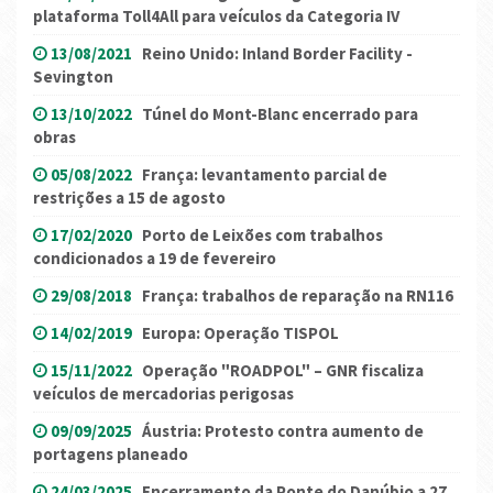
plataforma Toll4All para veículos da Categoria IV
13/08/2021
Reino Unido: Inland Border Facility -
Sevington
13/10/2022
Túnel do Mont-Blanc encerrado para
obras
05/08/2022
França: levantamento parcial de
restrições a 15 de agosto
17/02/2020
Porto de Leixões com trabalhos
condicionados a 19 de fevereiro
29/08/2018
França: trabalhos de reparação na RN116
14/02/2019
Europa: Operação TISPOL
15/11/2022
Operação "ROADPOL" – GNR fiscaliza
veículos de mercadorias perigosas
09/09/2025
Áustria: Protesto contra aumento de
portagens planeado
24/03/2025
Encerramento da Ponte do Danúbio a 27