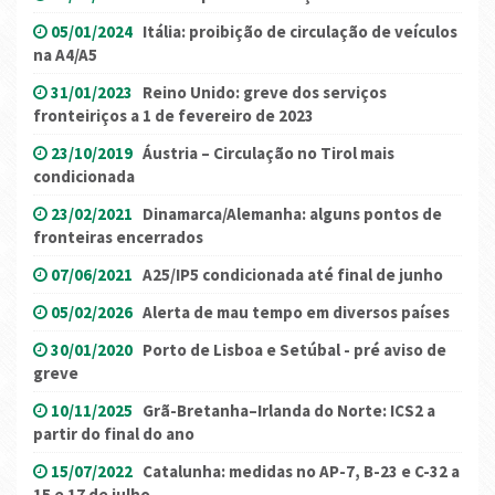
05/01/2024
Itália: proibição de circulação de veículos
na A4/A5
31/01/2023
Reino Unido: greve dos serviços
fronteiriços a 1 de fevereiro de 2023
23/10/2019
Áustria – Circulação no Tirol mais
condicionada
23/02/2021
Dinamarca/Alemanha: alguns pontos de
fronteiras encerrados
07/06/2021
A25/IP5 condicionada até final de junho
05/02/2026
Alerta de mau tempo em diversos países
30/01/2020
Porto de Lisboa e Setúbal - pré aviso de
greve
10/11/2025
Grã-Bretanha–Irlanda do Norte: ICS2 a
partir do final do ano
15/07/2022
Catalunha: medidas no AP-7, B-23 e C-32 a
15 e 17 de julho