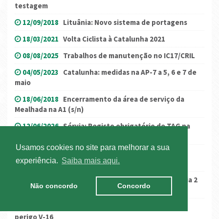
testagem
12/09/2018
Lituânia: Novo sistema de portagens
18/03/2021
Volta Ciclista à Catalunha 2021
08/08/2025
Trabalhos de manutenção no IC17/CRIL
04/05/2023
Catalunha: medidas na AP-7 a 5, 6 e 7 de
maio
18/06/2018
Encerramento da área de serviço da
Mealhada na A1 (s/n)
12/06/2026
Sérvia: Registo obrigatório de TAG na
plataforma Toll4All para veículos da Categoria IV
Usamos cookies no site para melhorar a sua
13/02/2026
França: Tempestade Nils –
experiência.
Saiba mais aqui.
Condicionamentos no trânsito
27/05/2021
Áustria – restrição adicional para o dia 2
Não concordo
Concordo
de junho
02/10/2025
Espanha: Sinal de pré-sinalização de
perigo V-16