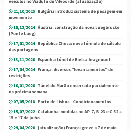
veículos no Viaduto de Vilvoorde (atualização)
21/10/2025
Bulgária introduz sistema de pesagem em
movimento
19/12/2024
Áustria: construção da nova Luegbrücke
(Ponte Lueg)
17/01/2024
República Checa: nova fórmula de cálculo
das portagens
13/11/2020
Espanha: túnel de Bielsa-Aragnouet
17/04/2024
França: diversos "levantamentos" de
restrições
10/01/2020
Túnel do Marão encerrado parcialmente
na próxima semana
07/05/2018
Porto de Lisboa - Condicionamentos
15/07/2022
Catalunha: medidas no AP-7, B-23 e C-32 a
15 e 17 de julho
29/04/2020
(atualização) França: greve a 7 de maio