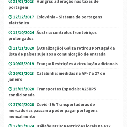
31/08/2023
Hungria: alteração nas taxas de
portagem
12/12/2017
Eslovénia - Sistema de portagens
eletrónico
18/10/2024
Áustria: controlos fronteiriços
prolongados
11/11/2020
(Atualização) Galiza retirou Portugal da
lista de países sujeitos a comunicação de entrada
30/05/2019
França: Restrições à circulação adicionais
26/01/2023
Catalunha: medidas na AP-7 a 27 de
janeiro
25/05/2020
Transportes Especiais: A25/IP5
condicionada
27/04/2020
Covid-19: Transportadoras de
mercadorias passam a poder pagar portagens
mensalmente
17/05/2024
Itália/Áustria: Restrições locais na A22