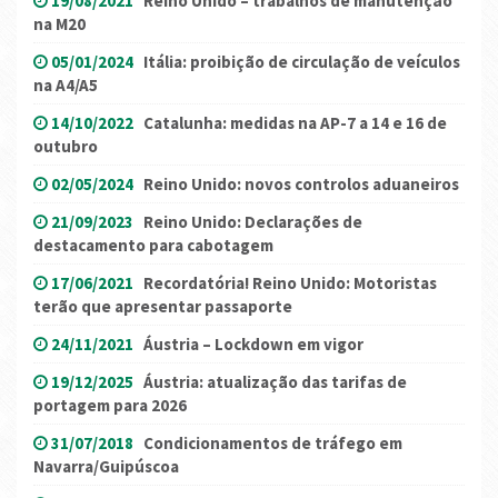
19/08/2021
Reino Unido – trabalhos de manutenção
na M20
05/01/2024
Itália: proibição de circulação de veículos
na A4/A5
14/10/2022
Catalunha: medidas na AP-7 a 14 e 16 de
outubro
02/05/2024
Reino Unido: novos controlos aduaneiros
21/09/2023
Reino Unido: Declarações de
destacamento para cabotagem
17/06/2021
Recordatória! Reino Unido: Motoristas
terão que apresentar passaporte
24/11/2021
Áustria – Lockdown em vigor
19/12/2025
Áustria: atualização das tarifas de
portagem para 2026
31/07/2018
Condicionamentos de tráfego em
Navarra/Guipúscoa