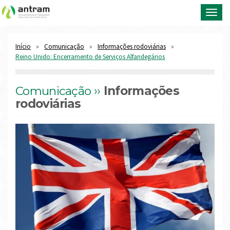
Toggl
navig
Início
Comunicação
Informações rodoviárias
Reino Unido: Encerramento de Serviços Alfandegários
Comunicação ››
Informações
rodoviárias