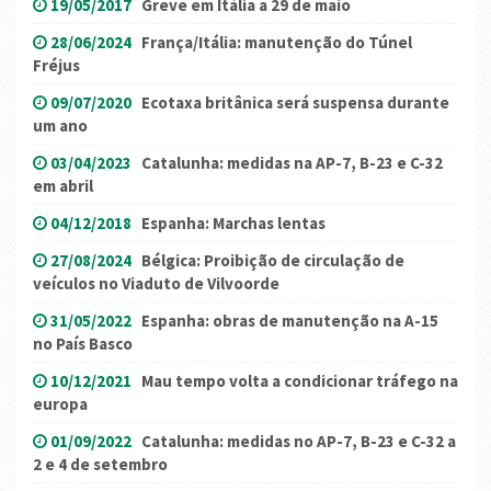
19/05/2017
Greve em Itália a 29 de maio
28/06/2024
França/Itália: manutenção do Túnel
Fréjus
09/07/2020
Ecotaxa britânica será suspensa durante
um ano
03/04/2023
Catalunha: medidas na AP-7, B-23 e C-32
em abril
04/12/2018
Espanha: Marchas lentas
27/08/2024
Bélgica: Proibição de circulação de
veículos no Viaduto de Vilvoorde
31/05/2022
Espanha: obras de manutenção na A-15
no País Basco
10/12/2021
Mau tempo volta a condicionar tráfego na
europa
01/09/2022
Catalunha: medidas no AP-7, B-23 e C-32 a
2 e 4 de setembro