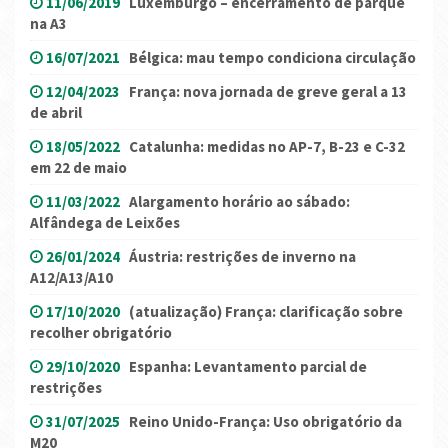
11/06/2019
Luxemburgo – encerramento de parque
na A3
16/07/2021
Bélgica: mau tempo condiciona circulação
12/04/2023
França: nova jornada de greve geral a 13
de abril
18/05/2022
Catalunha: medidas no AP-7, B-23 e C-32
em 22 de maio
11/03/2022
Alargamento horário ao sábado:
Alfândega de Leixões
26/01/2024
Áustria: restrições de inverno na
A12/A13/A10
17/10/2020
(atualização) França: clarificação sobre
recolher obrigatório
29/10/2020
Espanha: Levantamento parcial de
restrições
31/07/2025
Reino Unido-França: Uso obrigatório da
M20