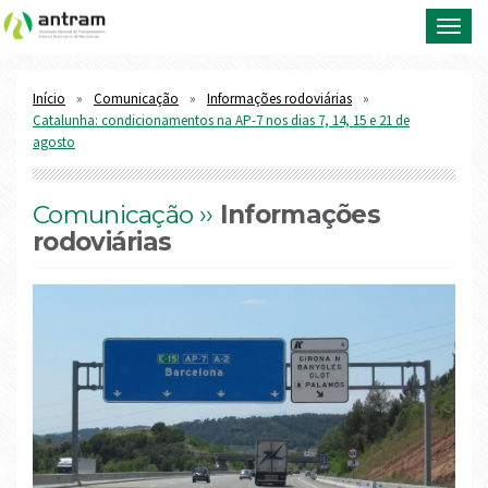
Toggl
navig
Início
Comunicação
Informações rodoviárias
Catalunha: condicionamentos na AP-7 nos dias 7, 14, 15 e 21 de
agosto
Comunicação ››
Informações
rodoviárias