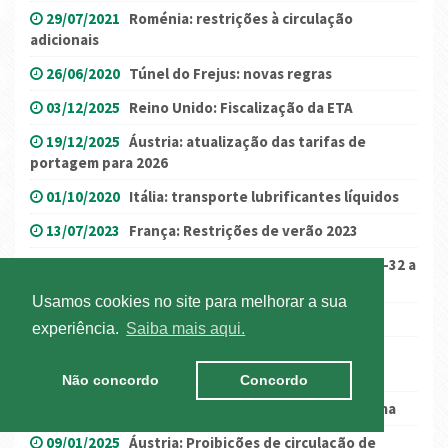
29/07/2021
Roménia: restrições à circulação
adicionais
26/06/2020
Túnel do Frejus: novas regras
03/12/2025
Reino Unido: Fiscalização da ETA
19/12/2025
Áustria: atualização das tarifas de
portagem para 2026
01/10/2020
Itália: transporte lubrificantes líquidos
13/07/2023
França: Restrições de verão 2023
16/09/2022
Catalunha: medidas no AP-7, B-23 e C-32 a
16 e 18 de setembro
Usamos cookies no site para melhorar a sua
18/06/2024
França/Itália: Túnel de Orelle
experiência.
Saiba mais aqui.
15/12/2021
(Atualização) Galiza já não exige o
registo de entrada a motoristas/pessoas
Não concordo
Concordo
16/09/2016
Encerramento da Ponte Vasco da Gama
09/01/2025
Áustria: Proibições de circulação de