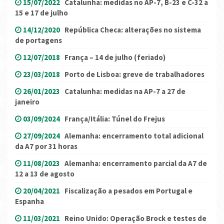
15/07/2022
Catalunha: medidas no AP-7, B-23 e C-32 a
15 e 17 de julho
14/12/2020
República Checa: alterações no sistema
de portagens
12/07/2018
França – 14 de julho (feriado)
23/03/2018
Porto de Lisboa: greve de trabalhadores
26/01/2023
Catalunha: medidas na AP-7 a 27 de
janeiro
03/09/2024
França/Itália: Túnel do Frejus
27/09/2024
Alemanha: encerramento total adicional
da A7 por 31 horas
11/08/2023
Alemanha: encerramento parcial da A7 de
12 a 13 de agosto
20/04/2021
Fiscalização a pesados em Portugal e
Espanha
11/03/2021
Reino Unido: Operação Brock e testes de