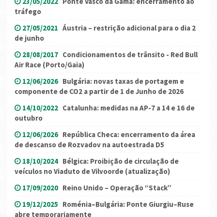
23/05/2022
Ponte Vasco da Gama: encerramento ao
tráfego
27/05/2021
Áustria – restrição adicional para o dia 2
de junho
28/08/2017
Condicionamentos de trânsito - Red Bull
Air Race (Porto/Gaia)
12/06/2026
Bulgária: novas taxas de portagem e
componente de CO2 a partir de 1 de Junho de 2026
14/10/2022
Catalunha: medidas na AP-7 a 14 e 16 de
outubro
12/06/2026
República Checa: encerramento da área
de descanso de Rozvadov na autoestrada D5
18/10/2024
Bélgica: Proibição de circulação de
veículos no Viaduto de Vilvoorde (atualização)
17/09/2020
Reino Unido – Operação “Stack”
19/12/2025
Roménia–Bulgária: Ponte Giurgiu–Ruse
abre temporariamente