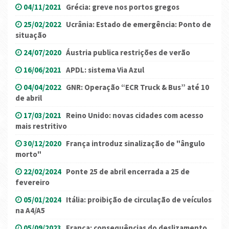
04/11/2021
Grécia: greve nos portos gregos
25/02/2022
Ucrânia: Estado de emergência: Ponto de
situação
24/07/2020
Áustria publica restrições de verão
16/06/2021
APDL: sistema Via Azul
04/04/2022
GNR: Operação “ECR Truck & Bus” até 10
de abril
17/03/2021
Reino Unido: novas cidades com acesso
mais restritivo
30/12/2020
França introduz sinalização de "ângulo
morto"
22/02/2024
Ponte 25 de abril encerrada a 25 de
fevereiro
05/01/2024
Itália: proibição de circulação de veículos
na A4/A5
05/09/2023
França: consequências do deslizamento