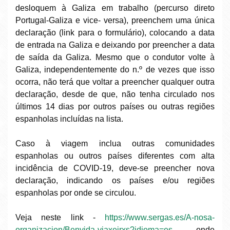
desloquem à Galiza em trabalho (percurso direto
Portugal-Galiza e vice- versa), preenchem uma única
declaração (
link para o formulário
), colocando a data
de entrada na Galiza e deixando por preencher a data
de saída da Galiza. Mesmo que o condutor volte à
Galiza, independentemente do n.º de vezes que isso
ocorra, não terá que voltar a preencher qualquer outra
declaração, desde de que, não tenha circulado nos
últimos 14 dias por outros países ou outras regiões
espanholas incluídas na lista.
Caso à viagem inclua outras comunidades
espanholas ou outros países diferentes com alta
incidência de COVID-19, deve-se preencher nova
declaração, indicando os países e/ou regiões
espanholas por onde se circulou.
Veja neste link -
https://www.sergas.es/A-nosa-
organizacion/Benvida-viaxeirxs?idioma=es
– onde