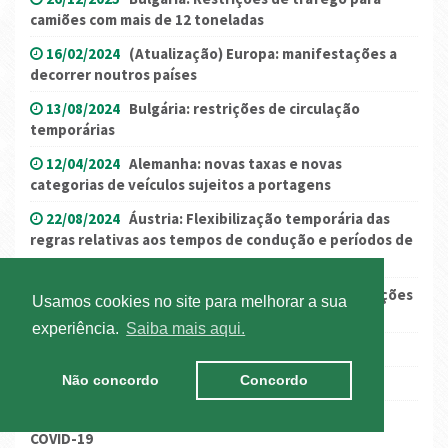
camiões com mais de 12 toneladas
16/02/2024
(Atualização) Europa: manifestações a
decorrer noutros países
13/08/2024
Bulgária: restrições de circulação
temporárias
12/04/2024
Alemanha: novas taxas e novas
categorias de veículos sujeitos a portagens
22/08/2024
Áustria: Flexibilização temporária das
regras relativas aos tempos de condução e períodos de
repouso
09/11/2020
Reino Unido/Dinamarca: novas restrições
Usamos cookies no site para melhorar a sua
de entrada
experiência.
Saiba mais aqui.
19/07/2019
Operação TISPOL (julho 2019)
Não concordo
Concordo
26/06/2020
Túnel do Frejus: novas regras
26/11/2021
Dinamarca exige certificado digital
COVID-19