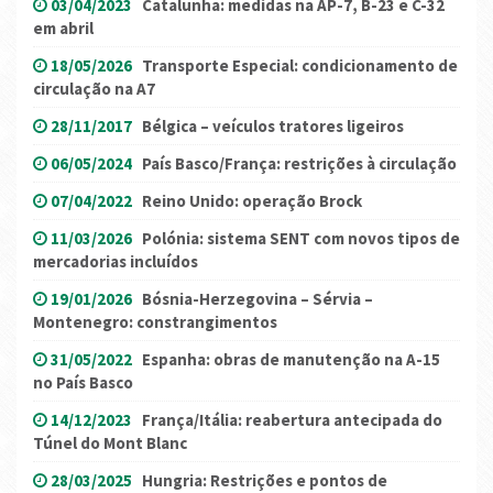
03/04/2023
Catalunha: medidas na AP-7, B-23 e C-32
em abril
18/05/2026
Transporte Especial: condicionamento de
circulação na A7
28/11/2017
Bélgica – veículos tratores ligeiros
06/05/2024
País Basco/França: restrições à circulação
07/04/2022
Reino Unido: operação Brock
11/03/2026
Polónia: sistema SENT com novos tipos de
mercadorias incluídos
19/01/2026
Bósnia-Herzegovina – Sérvia –
Montenegro: constrangimentos
31/05/2022
Espanha: obras de manutenção na A-15
no País Basco
14/12/2023
França/Itália: reabertura antecipada do
Túnel do Mont Blanc
28/03/2025
Hungria: Restrições e pontos de