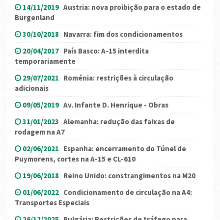
14/11/2019
Austria: nova proibição para o estado de
Burgenland
30/10/2018
Navarra: fim dos condicionamentos
20/04/2017
País Basco: A-15 interdita
temporariamente
29/07/2021
Roménia: restrições à circulação
adicionais
09/05/2019
Av. Infante D. Henrique - Obras
31/01/2023
Alemanha: redução das faixas de
rodagem na A7
02/06/2021
Espanha: encerramento do Túnel de
Puymorens, cortes na A-15 e CL-610
19/06/2018
Reino Unido: constrangimentos na M20
01/06/2022
Condicionamento de circulação na A4:
Transportes Especiais
26/12/2025
Bulgária: Restrições de tráfego para