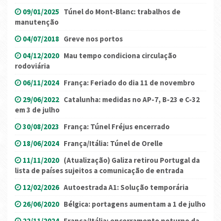
09/01/2025
Túnel do Mont-Blanc: trabalhos de
manutenção
04/07/2018
Greve nos portos
04/12/2020
Mau tempo condiciona circulação
rodoviária
06/11/2024
França: Feriado do dia 11 de novembro
29/06/2022
Catalunha: medidas no AP-7, B-23 e C-32
em 3 de julho
30/08/2023
França: Túnel Fréjus encerrado
18/06/2024
França/Itália: Túnel de Orelle
11/11/2020
(Atualização) Galiza retirou Portugal da
lista de países sujeitos a comunicação de entrada
12/02/2026
Autoestrada A1: Solução temporária
26/06/2020
Bélgica: portagens aumentam a 1 de julho
22/11/2024
França/Itália: encerramento noturno da