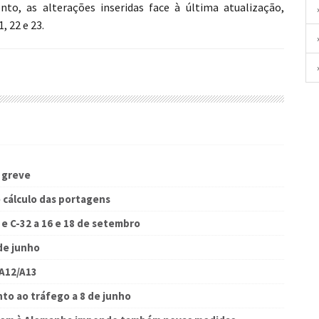
nto, as alterações inseridas face à última atualização,
 22 e 23.
 greve
 cálculo das portagens
 e C-32 a 16 e 18 de setembro
de junho
 A12/A13
to ao tráfego a 8 de junho