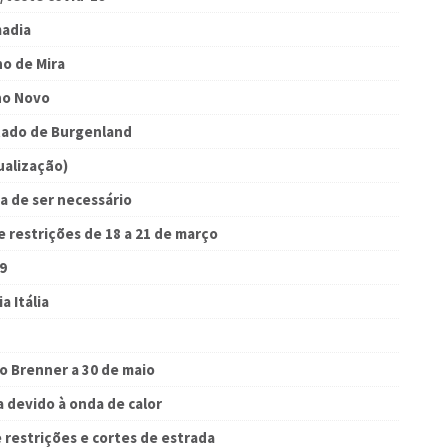
madia
o de Mira
no Novo
stado de Burgenland
ualização)
a de ser necessário
 restrições de 18 a 21 de março
79
a Itália
o Brenner a 30 de maio
a devido à onda de calor
 restrições e cortes de estrada