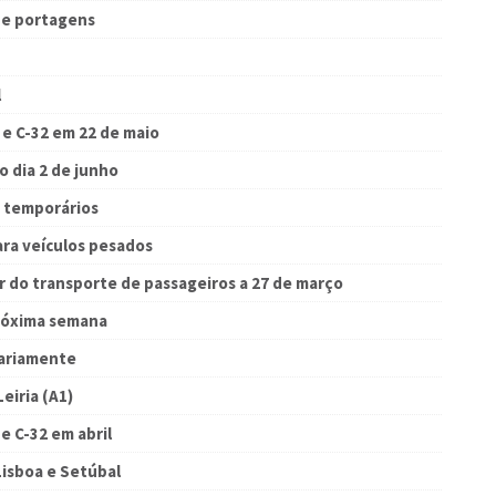
de portagens
l
 e C-32 em 22 de maio
 o dia 2 de junho
s temporários
ara veículos pesados
 do transporte de passageiros a 27 de março
róxima semana
rariamente
eiria (A1)
e C-32 em abril
Lisboa e Setúbal