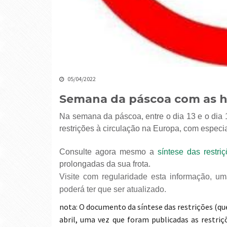
05/04/2022
Semana da páscoa com as ha
Na semana da páscoa, entre o dia 13 e o dia 1
restrições à circulação na Europa, com especia
Consulte agora mesmo a
síntese das restri
prolongadas da sua frota.
Visite com regularidade esta informação, uma vez que o ficheiro da síntese mensal das restrições
poderá ter que ser atualizado.
nota: O documento da síntese das restrições (que
abril, uma vez que foram publicadas as restr