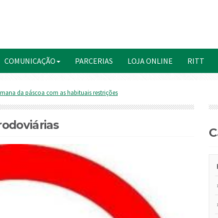
COMUNICAÇÃO
PARCERIAS
LOJA ONLINE
RITT
mana da páscoa com as habituais restrições
odoviárias