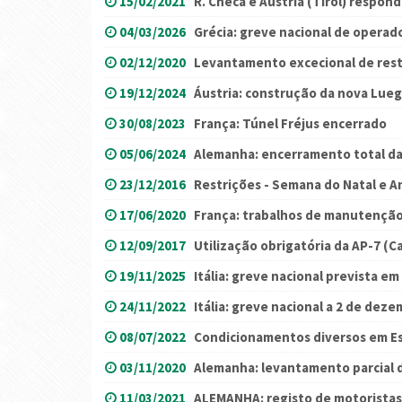
15/02/2021
R. Checa e Áustria (Tirol) resp
04/03/2026
Grécia: greve nacional de operado
02/12/2020
Levantamento excecional de restr
19/12/2024
Áustria: construção da nova Lue
30/08/2023
França: Túnel Fréjus encerrado
05/06/2024
Alemanha: encerramento total da
23/12/2016
Restrições - Semana do Natal e 
17/06/2020
França: trabalhos de manutençã
12/09/2017
Utilização obrigatória da AP-7 (C
19/11/2025
Itália: greve nacional prevista 
24/11/2022
Itália: greve nacional a 2 de dez
08/07/2022
Condicionamentos diversos em E
03/11/2020
Alemanha: levantamento parcial d
11/03/2021
ALEMANHA: registo de motoristas