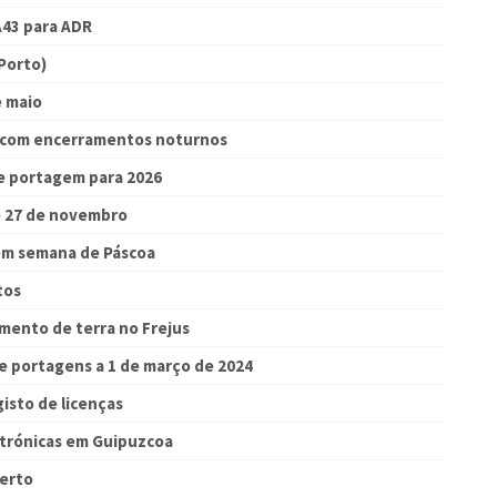
A43 para ADR
Porto)
e maio
s com encerramentos noturnos
de portagem para 2026
e 27 de novembro
 em semana de Páscoa
tos
mento de terra no Frejus
de portagens a 1 de março de 2024
gisto de licenças
trónicas em Guipuzcoa
berto