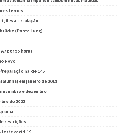
ondem à Alemanha impondo também novas medidas
res ferries
ições à circulação
gbrücke (Ponte Lueg)
 A7 por 55 horas
Ano Novo
o/reparação na RN-145
atalunha) em janeiro de 2018
em novembro e dezembro
embro de 2022
spanha
e restrições
/teste covid-19