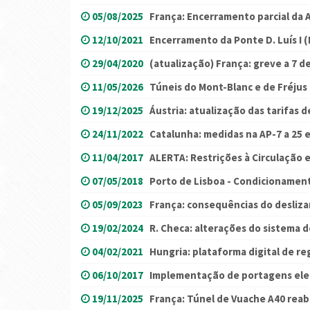
05/08/2025
França: Encerramento parcial da 
12/10/2021
Encerramento da Ponte D. Luís I (
29/04/2020
(atualização) França: greve a 7 d
11/05/2026
Túneis do Mont-Blanc e de Fréju
19/12/2025
Áustria: atualização das tarifas 
24/11/2022
Catalunha: medidas na AP-7 a 25 
11/04/2017
ALERTA: Restrições à Circulação
07/05/2018
Porto de Lisboa - Condicionamen
05/09/2023
França: consequências do desliza
19/02/2024
R. Checa: alterações do sistema 
04/02/2021
Hungria: plataforma digital de re
06/10/2017
Implementação de portagens ele
19/11/2025
França: Túnel de Vuache A40 rea