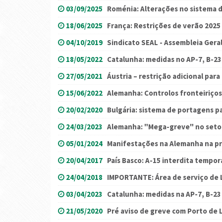
03/09/2025
Roménia: Alterações no sistema 
18/06/2025
França: Restrições de verão 2025
04/10/2019
Sindicato SEAL - Assembleia Gera
18/05/2022
Catalunha: medidas no AP-7, B-23
27/05/2021
Áustria – restrição adicional para
15/06/2022
Alemanha: Controlos fronteiriço
20/02/2020
Bulgária: sistema de portagens p
24/03/2023
Alemanha: "Mega-greve" no setor
05/01/2024
Manifestações na Alemanha na p
20/04/2017
País Basco: A-15 interdita tempo
24/04/2018
IMPORTANTE: Área de serviço de L
03/04/2023
Catalunha: medidas na AP-7, B-23 
21/05/2020
Pré aviso de greve com Porto de 