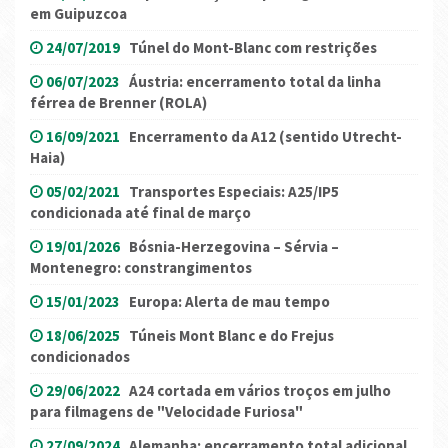
em Guipuzcoa
24/07/2019
Túnel do Mont-Blanc com restrições
06/07/2023
Áustria: encerramento total da linha
férrea de Brenner (ROLA)
16/09/2021
Encerramento da A12 (sentido Utrecht-
Haia)
05/02/2021
Transportes Especiais: A25/IP5
condicionada até final de março
19/01/2026
Bósnia-Herzegovina – Sérvia –
Montenegro: constrangimentos
15/01/2023
Europa: Alerta de mau tempo
18/06/2025
Túneis Mont Blanc e do Frejus
condicionados
29/06/2022
A24 cortada em vários troços em julho
para filmagens de "Velocidade Furiosa"
27/09/2024
Alemanha: encerramento total adicional