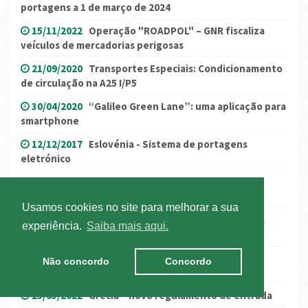
portagens a 1 de março de 2024
15/11/2022
Operação "ROADPOL" – GNR fiscaliza
veículos de mercadorias perigosas
21/09/2020
Transportes Especiais: Condicionamento
de circulação na A25 I/P5
30/04/2020
“Galileo Green Lane”: uma aplicação para
smartphone
12/12/2017
Eslovénia - Sistema de portagens
eletrónico
13/12/2024
Reino Unido: Kent – ativação da
“Operação Brock”
Usamos cookies no site para melhorar a sua
30/03/2026
Restrições à circulação na semana da
experiência.
Saiba mais aqui.
Páscoa
06/11/2025
Eslováquia: restrição à circulação
Não concordo
Concordo
cancelada
25/03/2022
Grécia – novo regulamento de entrada