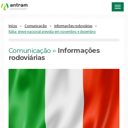
Toggl
navig
Início
Comunicação
Informações rodoviárias
Itália: greve nacional prevista em novembro e dezembro
Comunicação ››
Informações
rodoviárias