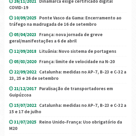
26/11/2021
Dinamarca exige certificado digital
COVID-19
10/09/2025
Ponte Vasco da Gama: Encerramento ao
tráfego na madrugada de 16 de setembro
05/04/2023
França: nova jornada de greve
geral/manifestações a 6 de abril
12/09/2018
Lituânia: Novo sistema de portagens
05/03/2020
França: limite de velocidade na N-20
22/09/2022
Catalunha: medidas no AP-7, B-23 e C-32 a
23, 25 e 26 de setembro
21/12/2017
Paralisação de transportadores em
Guipúzcoa
15/07/2022
Catalunha: medidas no AP-7, B-23 e C-32 a
15 e 17 de julho
31/07/2025
Reino Unido-França: Uso obrigatório da
M20