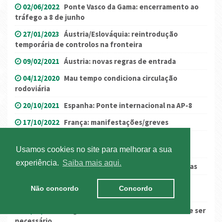
02/06/2022
Ponte Vasco da Gama: encerramento ao
tráfego a 8 de junho
27/01/2023
Áustria/Eslováquia: reintrodução
temporária de controlos na fronteira
09/02/2021
Áustria: novas regras de entrada
04/12/2020
Mau tempo condiciona circulação
rodoviária
20/10/2021
Espanha: Ponte internacional na AP-8
17/10/2022
França: manifestações/greves
18/02/2026
Roménia: congestionamentos nas
autoestradas devido à queda de neve
Usamos cookies no site para melhorar a sua
experiência.
Saiba mais aqui.
01/06/2021
Espanha: mau tempo nos próximos dias
12/09/2017
Utilização obrigatória da AP-7
Não concordo
Concordo
(Catalunha) em janeiro de 2018
15/06/2022
Registo de entrada na Galiza deixa de ser
necessário