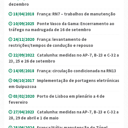
dezembro
18/04/2018
França: RN7 – trabalhos de manutenção
10/09/2025
Ponte Vasco da Gama: Encerramento ao
tráfego na madrugada de 16 de setembro
24/12/2020
França: levantamento de
restrições/tempos de condução e repouso
22/09/2022
Catalunha: medidas no AP-7, B-23 e C-32 a
23, 25 e 26 de setembro
14/05/2018
França: circulação condicionada na RN13
06/10/2017
Implementação de portagens eletrónicas
em Guipuzcoa
03/02/2020
Porto de Lisboa em plenário a 4 de
fevereiro
27/04/2023
Catalunha: medidas na AP-7, B-23 e C-32 a
28, 29 de abril e 1 de maio
28/06/2024
França/Itália: manutenção do Túnel