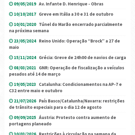
09/05/2019
Av. Infante D. Henrique - Obras
10/10/2017
Greve em Itália a 30 e 31 de outubro
10/01/2020
Túnel do Marão encerrado parcialmente
na próxima semana
23/05/2024
Reino Unido: Operação “Brock” a 27 de
maio
15/11/2024
Grécia: Greve de 24h00 de navios de carga
08/03/2021
GNR: Operação de fiscalização a veículos
pesados até 14 de março
19/05/2023
Catalunha: Condicionamentos na AP-7 e
C32 entre maio e outubro
21/07/2026
País Basco/Catalunha/Navarra: restrições
de trânsito especiais para o dia 12 de agosto
09/09/2025
Áustria: Protesto contra aumento de
portagens planeado
30/03/2026
Restrições à circulação na semana da