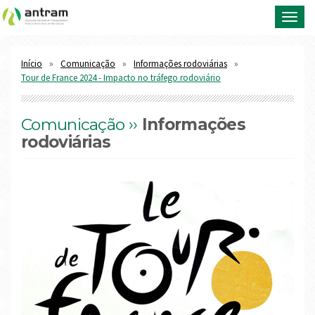
Toggl
navig
Início
Comunicação
Informações rodoviárias
Tour de France 2024 - Impacto no tráfego rodoviário
Comunicação ››
Informações
rodoviárias