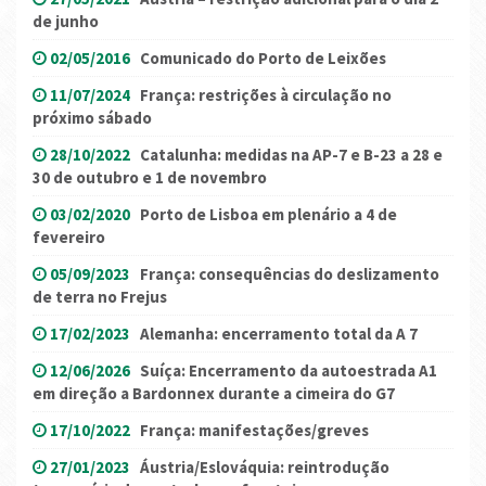
de junho
02/05/2016
Comunicado do Porto de Leixões
11/07/2024
França: restrições à circulação no
próximo sábado
28/10/2022
Catalunha: medidas na AP-7 e B-23 a 28 e
30 de outubro e 1 de novembro
03/02/2020
Porto de Lisboa em plenário a 4 de
fevereiro
05/09/2023
França: consequências do deslizamento
de terra no Frejus
17/02/2023
Alemanha: encerramento total da A 7
12/06/2026
Suíça: Encerramento da autoestrada A1
em direção a Bardonnex durante a cimeira do G7
17/10/2022
França: manifestações/greves
27/01/2023
Áustria/Eslováquia: reintrodução