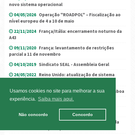
novo sistema operacional
04/05/2026
Operação "ROADPOL" – Fiscalização ao
nível europeu de 4 a 10 de maio
22/11/2024
França/Itália: encerramento noturno da
A43
09/11/2020
França: levantamento de restrições
parcial a 11 de novembro
04/10/2019
Sindicato SEAL - Assembleia Geral
26/05/2022
Reino Unido: atualização de sistema
GVMS
28/04/2016
Constrangimentos de trânsito em Lisboa
Usamos cookies no site para melhorar a sua
experiência.
Saiba mais aqui.
04/04/2017
Itália - cortes de estrada
18/04/2019
Novo desvio obrigatório na N-340
Não concordo
Concordo
21/10/2025
Bulgária: encerramento temporário da
Ponte do Danúbio (Ruse)