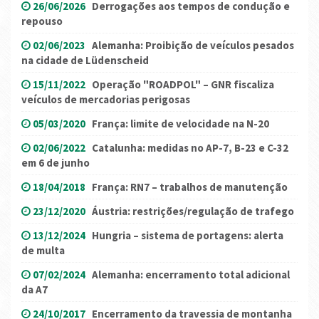
26/06/2026
Derrogações aos tempos de condução e
repouso
02/06/2023
Alemanha: Proibição de veículos pesados
na cidade de Lüdenscheid
15/11/2022
Operação "ROADPOL" – GNR fiscaliza
veículos de mercadorias perigosas
05/03/2020
França: limite de velocidade na N-20
02/06/2022
Catalunha: medidas no AP-7, B-23 e C-32
em 6 de junho
18/04/2018
França: RN7 – trabalhos de manutenção
23/12/2020
Áustria: restrições/regulação de trafego
13/12/2024
Hungria – sistema de portagens: alerta
de multa
07/02/2024
Alemanha: encerramento total adicional
da A7
24/10/2017
Encerramento da travessia de montanha