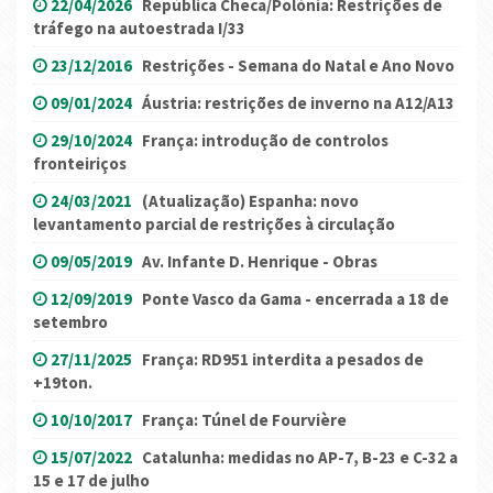
22/04/2026
República Checa/Polónia: Restrições de
tráfego na autoestrada I/33
23/12/2016
Restrições - Semana do Natal e Ano Novo
09/01/2024
Áustria: restrições de inverno na A12/A13
29/10/2024
França: introdução de controlos
fronteiriços
24/03/2021
(Atualização) Espanha: novo
levantamento parcial de restrições à circulação
09/05/2019
Av. Infante D. Henrique - Obras
12/09/2019
Ponte Vasco da Gama - encerrada a 18 de
setembro
27/11/2025
França: RD951 interdita a pesados de
+19ton.
10/10/2017
França: Túnel de Fourvière
15/07/2022
Catalunha: medidas no AP-7, B-23 e C-32 a
15 e 17 de julho