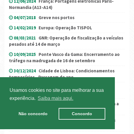
12/06/2024
França: Portagens eletrónicas Paris-
Normandia (A13-A14)
04/07/2018
Greve nos portos
14/02/2019
Europa: Operação TISPOL
08/03/2021
GNR: Operação de fiscalização a veículos
pesados até 14 de março
10/09/2025
Ponte Vasco da Gama: Encerramento ao
tráfego na madrugada de 16 de setembro
30/12/2024
Cidade de Lisboa: Condicionamentos
temporários - Passagem de ano
06/08/2021
Espanha: levantamento parcial de
Usamos cookies no site para melhorar a sua
restrições e cortes de estrada
experiência.
Saiba mais aqui.
20/01/2023
Espanha: A-15 em Guipúzcoa proibida a
veículos ADR
Não concordo
Concordo
03/08/2023
Espanha: restrições por obras no Pais
Basco