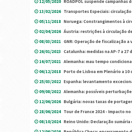
12/05/2020
ROADPOL suspende campanhas de
13/02/2026
Transportes Especiais: circulação
05/11/2018
Noruega: Constrangimentos à cir
02/04/2026
Áustria: restrições à circulação d
08/03/2021
GNR: Operação de fiscalização a 
26/01/2023
Catalunha: medidas na AP-7 a 27 d
16/07/2021
Alemanha: mau tempo condiciona 
06/12/2018
Porto de Lisboa em Plenário a 10
25/03/2022
Espanha: levantamento excecional
09/08/2022
Alemanha: possíveis perturbaçõ
12/06/2026
Bulgária: novas taxas de portage
28/06/2024
Tour de France 2024 - Impacto no
08/10/2024
Reino Unido: Declaração sumári
12/06/2026
República Checa: encerramento d