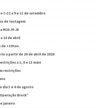
e C-32 a 9 e 11 de setembro
ros de testagem
a M20 J9-J8
a 24 de abril
s de +19ton.
io a partir de 20 de abril de 2026
estrições a 1, 8 e 13 maio
m restrições
gens
o dia 3 e 4 de agosto
 “Operação Brock”
e janeiro