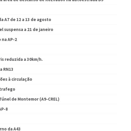
a A7 de 12 a 13 de agosto
l suspensa a 21 de janeiro
o na AP-2
is reduzida a 30km/h.
na RN13
ões à circulação
 trafego
 Túnel de Montemor (A9-CREL)
AP-8
rno da A43