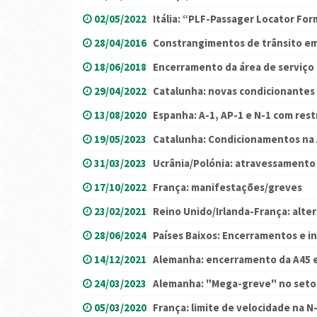
02/05/2022
Itália: “PLF-Passager Locator For
28/04/2016
Constrangimentos de trânsito em
18/06/2018
Encerramento da área de serviço 
29/04/2022
Catalunha: novas condicionantes 
13/08/2020
Espanha: A-1, AP-1 e N-1 com rest
19/05/2023
Catalunha: Condicionamentos na 
31/03/2023
Ucrânia/Polónia: atravessamento 
17/10/2022
França: manifestações/greves
23/02/2021
Reino Unido/Irlanda-França: alte
28/06/2024
Países Baixos: Encerramentos e i
14/12/2021
Alemanha: encerramento da A45 
24/03/2023
Alemanha: "Mega-greve" no setor
05/03/2020
França: limite de velocidade na N