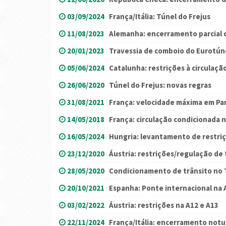
03/09/2024
França/Itália: Túnel do Frejus
11/08/2023
Alemanha: encerramento parcial d
20/01/2023
Travessia de comboio do Eurotúne
05/06/2024
Catalunha: restrições à circulaçã
26/06/2020
Túnel do Frejus: novas regras
31/08/2021
França: velocidade máxima em Par
14/05/2018
França: circulação condicionada 
16/05/2024
Hungria: levantamento de restriç
23/12/2020
Áustria: restrições/regulação de
28/05/2020
Condicionamento de trânsito no
20/10/2021
Espanha: Ponte internacional na 
03/02/2022
Áustria: restrições na A12 e A13
22/11/2024
França/Itália: encerramento notu