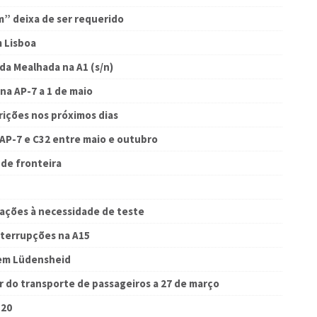
m” deixa de ser requerido
 Lisboa
da Mealhada na A1 (s/n)
na AP-7 a 1 de maio
rições nos próximos dias
AP-7 e C32 entre maio e outubro
de fronteira
rações à necessidade de teste
nterrupções na A15
em Lüdensheid
 do transporte de passageiros a 27 de março
-20