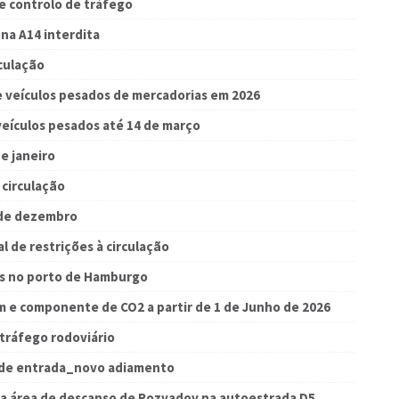
 controlo de tráfego
 na A14 interdita
culação
e veículos pesados ​​de mercadorias em 2026
veículos pesados até 14 de março
e janeiro
circulação
 de dezembro
 de restrições à circulação
es no porto de Hamburgo
m e componente de CO2 a partir de 1 de Junho de 2026
 tráfego rodoviário
a de entrada_novo adiamento
a área de descanso de Rozvadov na autoestrada D5