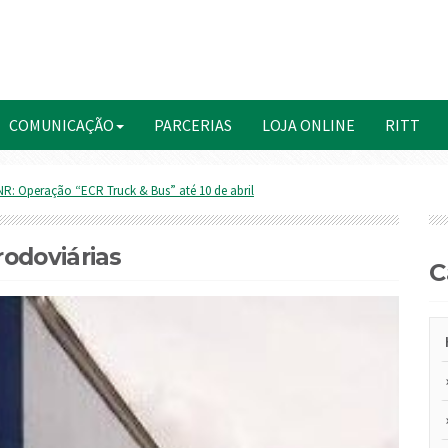
COMUNICAÇÃO
PARCERIAS
LOJA ONLINE
RITT
R: Operação “ECR Truck & Bus” até 10 de abril
odoviárias