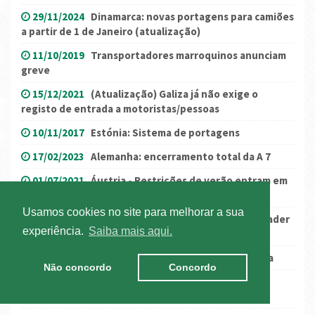
29/11/2024
Dinamarca: novas portagens para camiões
a partir de 1 de Janeiro (atualização)
11/10/2019
Transportadores marroquinos anunciam
greve
15/12/2021
(Atualização) Galiza já não exige o
registo de entrada a motoristas/pessoas
10/11/2017
Estónia: Sistema de portagens
17/02/2023
Alemanha: encerramento total da A 7
01/07/2021
Áustria - Restrições de verão entram em
vigor a 3 de julho
Usamos cookies no site para melhorar a sua
11/11/2024
Alemanha: Reconstrução da ponte Rader
experiência.
Saiba mais aqui.
High
24/02/2021
Lituânia: novos requisitos de entrada
Não concordo
Concordo
12/05/2020
ROADPOL suspende campanhas de
controlo de tráfego