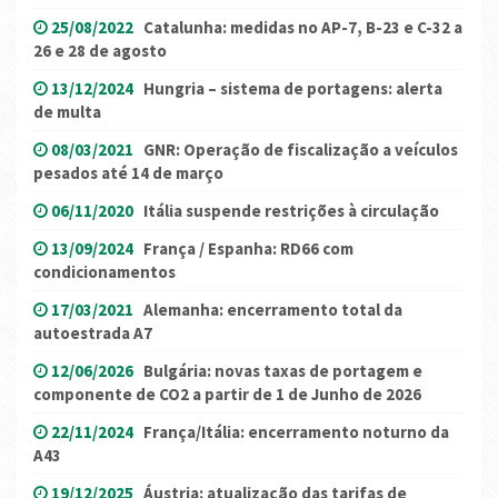
25/08/2022
Catalunha: medidas no AP-7, B-23 e C-32 a
26 e 28 de agosto
13/12/2024
Hungria – sistema de portagens: alerta
de multa
08/03/2021
GNR: Operação de fiscalização a veículos
pesados até 14 de março
06/11/2020
Itália suspende restrições à circulação
13/09/2024
França / Espanha: RD66 com
condicionamentos
17/03/2021
Alemanha: encerramento total da
autoestrada A7
12/06/2026
Bulgária: novas taxas de portagem e
componente de CO2 a partir de 1 de Junho de 2026
22/11/2024
França/Itália: encerramento noturno da
A43
19/12/2025
Áustria: atualização das tarifas de