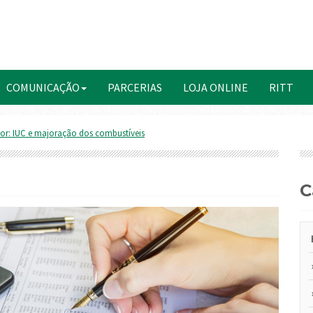
COMUNICAÇÃO
PARCERIAS
LOJA ONLINE
RITT
tor: IUC e majoração dos combustíveis