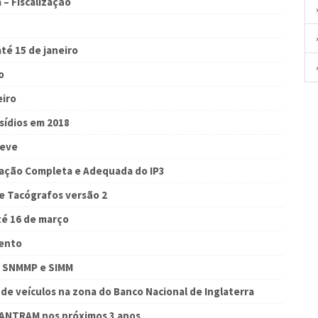
 – Fiscalização
té 15 de janeiro
o
eiro
sídios em 2018
reve
cação Completa e Adequada do IP3
de Tacógrafos versão 2
té 16 de março
mento
m SNMMP e SIMM
 de veículos na zona do Banco Nacional de Inglaterra
a ANTRAM nos próximos 3 anos