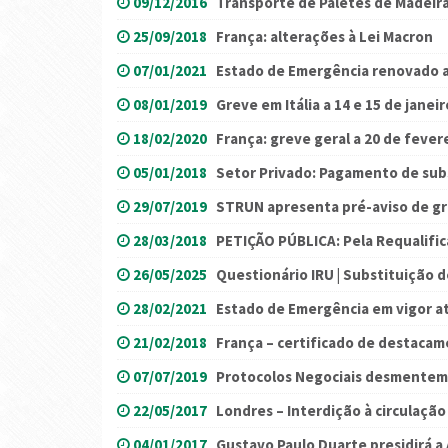
09/12/2016
Transporte de Paletes de Madeira
25/09/2018
França: alterações à Lei Macron
07/01/2021
Estado de Emergência renovado a
08/01/2019
Greve em Itália a 14 e 15 de janeir
18/02/2020
França: greve geral a 20 de fever
05/01/2018
Setor Privado: Pagamento de sub
29/07/2019
STRUN apresenta pré-aviso de g
28/03/2018
PETIÇÃO PÚBLICA: Pela Requalifi
26/05/2025
Questionário IRU | Substituição 
28/02/2021
Estado de Emergência em vigor a
21/02/2018
França – certificado de destaca
07/07/2019
Protocolos Negociais desmente
22/05/2017
Londres – Interdição à circulação
04/01/2017
Gustavo Paulo Duarte presidirá 