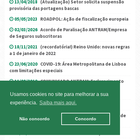
13/04/2018
(Atualização) Setor solicita suspensão
provisória das portagens bascas
05/05/2023
ROADPOL: Ação de fiscalização europeia
02/03/2026
Acordo de Paralisação ANTRAM/Empresa
de Seguros subscritoras
18/11/2021
(recordatória!) Reino Unido: novas regras
a 1 de janeiro de 2022
23/06/2020
COVID-19: Área Metropolitana de Lisboa
com limitações especiais
11/08/2019
COMUNICADO ANTRAM: Esclarecimento
sobre notícias falsas sobre serviços mínimos feitas
circular pelos representantes sindicais
Usamos cookies no site para melhorar a sua
experiência.
Saiba mais aqui.
07/03/2017
Alerta: controlos e multas em Itália
12/10/2018
(Atualização) França: Destacamento de
Não concordo
Concordo
trabalhadores
07/06/2016
Porto de Leixões - Informação