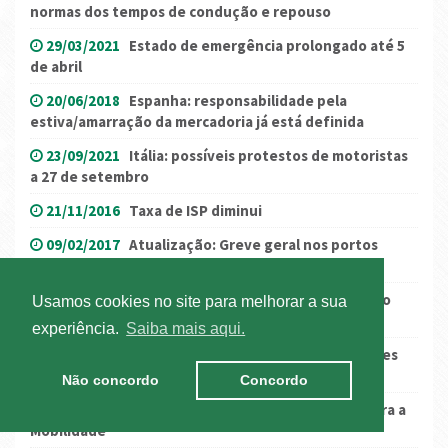
normas dos tempos de condução e repouso
29/03/2021
Estado de emergência prolongado até 5
de abril
20/06/2018
Espanha: responsabilidade pela
estiva/amarração da mercadoria já está definida
23/09/2021
Itália: possíveis protestos de motoristas
a 27 de setembro
21/11/2016
Taxa de ISP diminui
09/02/2017
Atualização: Greve geral nos portos
espanhóis
19/06/2019
Registo de beneficiário efetivo: Novo
Usamos cookies no site para melhorar a sua
prazo
experiência.
Saiba mais aqui.
15/02/2024
(atualização!) Espanha: manifestações
de agricultores mântem-se
Não concordo
Concordo
14/05/2025
IMT apresenta Sistema Integrado para a
Mobilidade