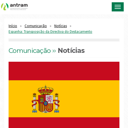
Toggl
navig
Início
Comunicação
Notícias
Espanha: Transposição da Directiva do Destacamento
Comunicação ››
Notícias