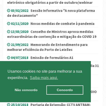
eletrónico obrigatórios a partir de outubro/webinar
03/02/2022
Sessão Informativa "A nova plataforma
de destacamento"
02/11/2020
Novas medidas de combate à pandemia
13/03/2020
Conselho de Ministros aprova medidas
extraordinárias de contenção e mitigação do COVID 19
21/09/2022
Memorando de Entendimento para
melhorar eficiência do Porto de Leixões
04/07/2018
Emissão de formulários A1
23/10/2019
Registo de beneficiário efetivo até dia 31
de outubro
Usamos cookies no site para melhorar a sua
experiência.
Saiba mais aqui.
29/07/2021
Plano de Desconfinamento:
levantamento progressivo de restrições
Não concordo
Concordo
04/11/2016
A UNIÃO EUROPEIA FORMALIZOU O APOIO
AO ADR
25/10/2018
Portaria de Extensão: CCTV ANTRAM-