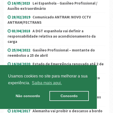
16/05/2023
Lei Espanhola - Gasóleo Profissional /
Auxílio extraordinário
28/02/2019
Comunicado ANTRAM: NOVO CCTV
ANTRAM/FECTRANS
03/04/2018
A DGT espanhola vai definir a
responsabilidade relativa ao acondicionamento da
carga
25/04/2022
Gasóleo Profissional – montante do
reembolso a 25 de abril
16/04/2020
Estado de Emergência renovado até 2 de
maio - Medidas com impacto no Setor
Usamos cookies no site para melhorar a sua
11/08/2019
COMUNICADO ANTRAM: Esclarecimento
sobre notícias falsas sobre serviços mínimos feitas
experiência.
Saiba mais aqui.
circular pelos representantes sindicais
Não concordo
Concordo
28/02/2019
Anuário Estatístico da Mobilidade e dos
Transportes
10/04/2017
Alemanha vai proibir o descanso a bordo