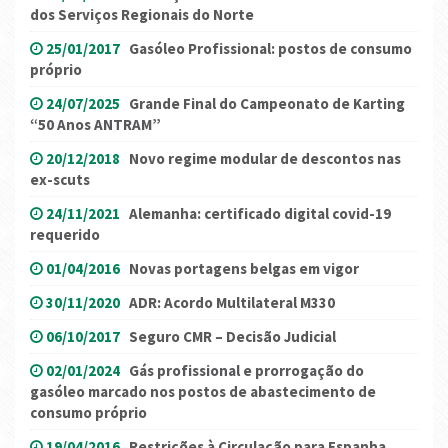
dos Serviços Regionais do Norte
25/01/2017
Gasóleo Profissional: postos de consumo
próprio
24/07/2025
Grande Final do Campeonato de Karting
“50 Anos ANTRAM”
20/12/2018
Novo regime modular de descontos nas
ex-scuts
24/11/2021
Alemanha: certificado digital covid-19
requerido
01/04/2016
Novas portagens belgas em vigor
30/11/2020
ADR: Acordo Multilateral M330
06/10/2017
Seguro CMR – Decisão Judicial
02/01/2024
Gás profissional e prorrogação do
gasóleo marcado nos postos de abastecimento de
consumo próprio
19/04/2016
Restrições à Circulação para Espanha