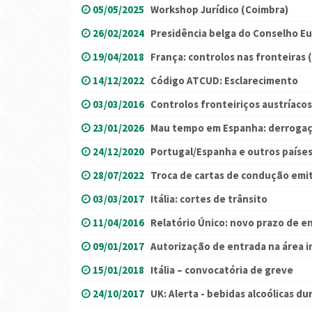
05/05/2025
Workshop Jurídico (Coimbra)
26/02/2024
Presidência belga do Conselho E
19/04/2018
França: controlos nas fronteiras 
14/12/2022
Código ATCUD: Esclarecimento
03/03/2016
Controlos fronteiriços austríacos
23/01/2026
Mau tempo em Espanha: derrogaç
24/12/2020
Portugal/Espanha e outros paíse
28/07/2022
Troca de cartas de condução emi
03/03/2017
Itália: cortes de trânsito
11/04/2016
Relatório Único: novo prazo de e
09/01/2017
Autorização de entrada na área i
15/01/2018
Itália – convocatória de greve
24/10/2017
UK: Alerta - bebidas alcoólicas d