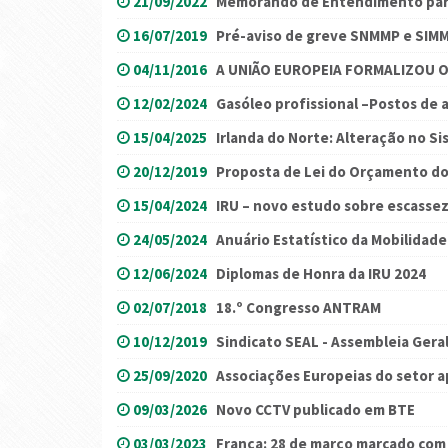
21/09/2022
Memorando de Entendimento para 
16/07/2019
Pré-aviso de greve SNMMP e SIM
04/11/2016
A UNIÃO EUROPEIA FORMALIZOU O
12/02/2024
Gasóleo profissional –Postos de
15/04/2025
Irlanda do Norte: Alteração no S
20/12/2019
Proposta de Lei do Orçamento do
15/04/2024
IRU – novo estudo sobre escassez
24/05/2024
Anuário Estatístico da Mobilidad
12/06/2024
Diplomas de Honra da IRU 2024
02/07/2018
18.º Congresso ANTRAM
10/12/2019
Sindicato SEAL - Assembleia Gera
25/09/2020
Associações Europeias do setor a
09/03/2026
Novo CCTV publicado em BTE
03/03/2023
França: 28 de março marcado com 