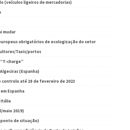
o (veículos ligeiros de mercadorias)
o
i mudar
europeus obrigatórios de ecologização do setor
ultores/Taxis/portos
a “T-charge”
Algeciras (Espanha)
 controlo até 28 de fevereiro de 2023
 em Espanha
Itália
l/maio 2019)
(ponto de situação)