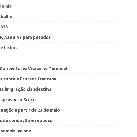
demia
abalho
2026
, A19 e A8 para pesados
e Lisboa
 Contentores Vazios no Terminal
ir sobre a Ecotaxa francesa
as imigração clandestina
 aprovam o Brexit
tuação a partir de 23 de maio
s de condução e repouso
por mais um ano