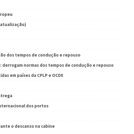
uropeu
(atualização)
ão dos tempos de condução e repouso
s: derrogam normas dos tempos de condução e repouso
tidas em países da CPLP e OCDE
ntrega
nternacional dos portos
urante o descanso na cabine