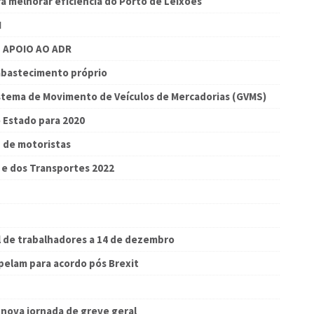
melhorar eficiência do Porto de Leixões
M
 APOIO AO ADR
 abastecimento próprio
istema de Movimento de Veículos de Mercadorias (GVMS)
 Estado para 2020
 de motoristas
e e dos Transportes 2022
l de trabalhadores a 14 de dezembro
pelam para acordo pós Brexit
nova jornada de greve geral