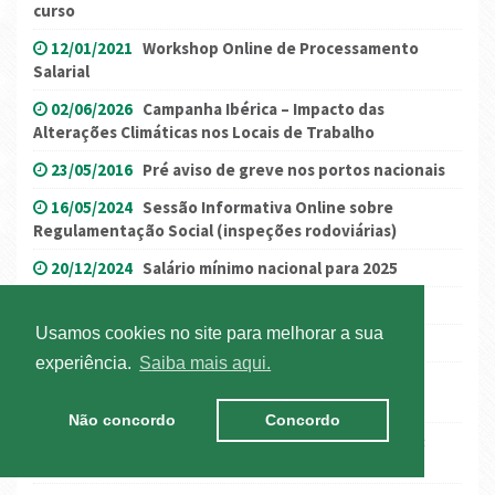
curso
12/01/2021
Workshop Online de Processamento
Salarial
02/06/2026
Campanha Ibérica – Impacto das
Alterações Climáticas nos Locais de Trabalho
23/05/2016
Pré aviso de greve nos portos nacionais
16/05/2024
Sessão Informativa Online sobre
Regulamentação Social (inspeções rodoviárias)
20/12/2024
Salário mínimo nacional para 2025
23/12/2016
Salário Mínimo Nacional em 2017
Usamos cookies no site para melhorar a sua
07/06/2016
Porto de Leixões - Informação
experiência.
Saiba mais aqui.
01/07/2023
Regimes do gasóleo profissional
extraordinário / consumo próprio prorrogados
Não concordo
Concordo
07/08/2019
(Atualização) Greve de 12 de agosto:
Despachos de serviços mínimos