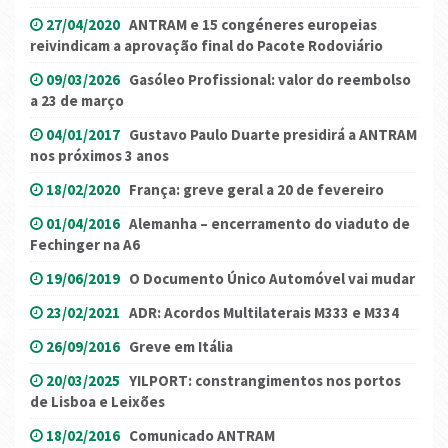
27/04/2020
ANTRAM e 15 congéneres europeias
reivindicam a aprovação final do Pacote Rodoviário
09/03/2026
Gasóleo Profissional: valor do reembolso
a 23 de março
04/01/2017
Gustavo Paulo Duarte presidirá a ANTRAM
nos próximos 3 anos
18/02/2020
França: greve geral a 20 de fevereiro
01/04/2016
Alemanha – encerramento do viaduto de
Fechinger na A6
19/06/2019
O Documento Único Automóvel vai mudar
23/02/2021
ADR: Acordos Multilaterais M333 e M334
26/09/2016
Greve em Itália
20/03/2025
YILPORT: constrangimentos nos portos
de Lisboa e Leixões
18/02/2016
Comunicado ANTRAM