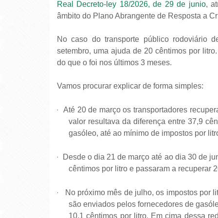
Real Decreto-ley 18/2026, de 29 de junio
, a
âmbito do Plano Abrangente de Resposta a Cr
No caso do transporte público rodoviário d
setembro, uma ajuda de 20 cêntimos por litr
do que o foi nos últimos 3 meses.
Vamos procurar explicar de forma simples:
·
Até 20 de março os transportadores recupera
valor resultava da diferença entre 37,9 cên
gasóleo, até ao mínimo de impostos por litr
·
Desde o dia 21 de março até ao dia 30 de ju
cêntimos por litro e passaram a recuperar 20
·
No próximo mês de julho, os impostos por li
são enviados pelos fornecedores de gasóle
10,1 cêntimos por litro. Em cima dessa red