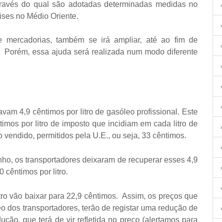
través do qual são adotadas determinadas medidas no
ises no Médio Oriente.
e mercadorias, também se irá ampliar, até ao fim de
o. Porém, essa ajuda será realizada num modo diferente
vam 4,9 cêntimos por litro de gasóleo profissional. Este
timos por litro de imposto que incidiam em cada litro de
o vendido, permitidos pela U.E., ou seja, 33 cêntimos.
nho, os transportadores deixaram de recuperar esses 4,9
 cêntimos por litro.
tro vão baixar para 22,9 cêntimos. Assim, os preços que
o dos transportadores, terão de registar uma redução de
ução, que terá de vir refletida no preço (alertamos para