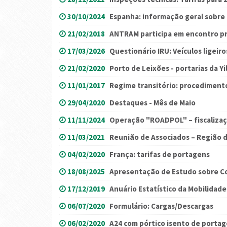
30/10/2024
Espanha: informação geral sobre
21/02/2018
ANTRAM participa em encontro p
17/03/2026
Questionário IRU: Veículos ligeiro
21/02/2020
Porto de Leixões - portarias da Y
11/01/2017
Regime transitório: procedimento
29/04/2020
Destaques - Mês de Maio
11/11/2024
Operação "ROADPOL" – fiscalizaç
11/03/2021
Reunião de Associados – Região d
04/02/2020
França: tarifas de portagens
18/08/2025
Apresentação de Estudo sobre C
17/12/2019
Anuário Estatístico da Mobilidad
06/07/2020
Formulário: Cargas/Descargas
06/02/2020
A24 com pórtico isento de porta