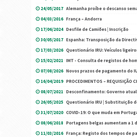
24/05/2017
Alemanha proíbe o descanso sema
04/03/2016
França – Andorra
17/06/2024
Desfile de Camiões | Inscrição
30/05/2017
Espanha: Transposição da Direct
17/03/2026
Questionário IRU: Veículos ligeiro
15/02/2021
IMT - Consulta de registos de h
07/08/2026
Novos prazos de pagamento do I
16/04/2019
PROCEDIMENTOS – REQUISIÇÃO CI
08/07/2021
Desconfinamento: Governo atualiz
26/05/2025
Questionário IRU | Substituição 
31/07/2020
COVID-19: O que muda em Portugal
08/06/2018
Portagens belgas aumentam a 1 d
11/03/2016
França: Registo dos tempos de p