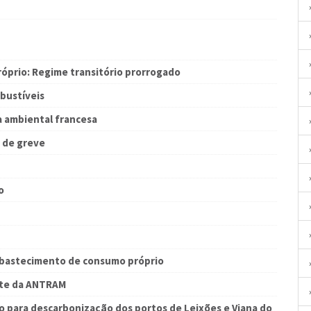
róprio: Regime transitório prorrogado
bustíveis
a ambiental francesa
 de greve
o
 Abastecimento de consumo próprio
nte da ANTRAM
 para descarbonização dos portos de Leixões e Viana do