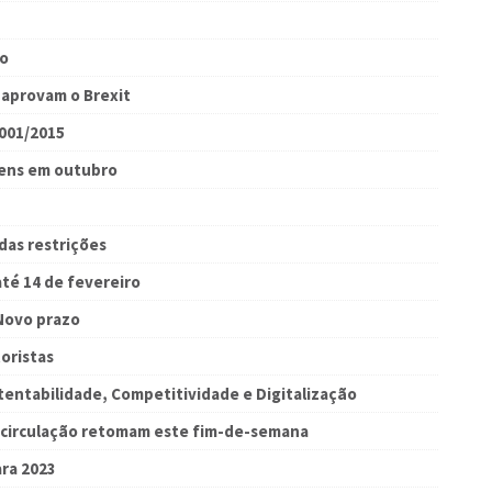
ho
 aprovam o Brexit
4001/2015
gens em outubro
das restrições
té 14 de fevereiro
 Novo prazo
oristas
stentabilidade, Competitividade e Digitalização
à circulação retomam este fim-de-semana
ara 2023