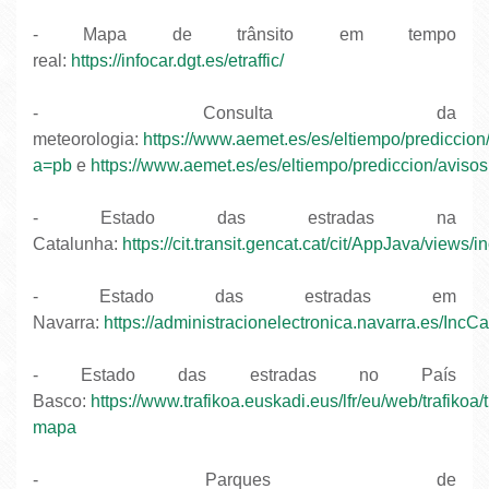
- Mapa de trânsito em tempo
real:
https://infocar.dgt.es/etraffic/
- Consulta da
meteorologia:
https://www.aemet.es/es/eltiempo/prediccio
a=pb
e
https://www.aemet.es/es/eltiempo/prediccion/avisos
- Estado das estradas na
Catalunha:
https://cit.transit.gencat.cat/cit/AppJava/views/i
- Estado das estradas em
Navarra:
https://administracionelectronica.navarra.es/IncC
- Estado das estradas no País
Basco:
https://www.trafikoa.euskadi.eus/lfr/eu/web/trafikoa/
mapa
- Parques de