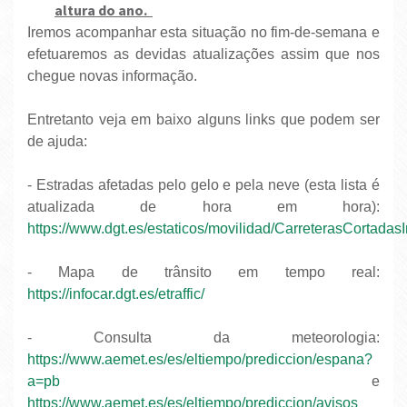
altura do ano.
Iremos acompanhar esta situação no fim-de-semana e
efetuaremos as devidas atualizações assim que nos
chegue novas informação.
Entretanto v
eja em baixo alguns links que podem ser
de ajuda:
- Estradas afetadas pelo gelo e pela neve (esta lista é
atualizada de hora em hora):
https://www.dgt.es/estaticos/movilidad/CarreterasCortadas
- Mapa de trânsito em tempo real:
https://infocar.dgt.es/etraffic/
- Consulta da meteorologia:
https://www.aemet.es/es/eltiempo/prediccion/espana?
a=pb
e
https://www.aemet.es/es/eltiempo/prediccion/avisos