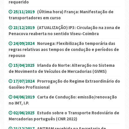
requerido
25/11/2019
(Última hora) França: Manifestação de
transportadores em curso
23/12/2019
(ATUALIZAÇÃO) IP3: Circulação na zona de
Penacova reaberta no sentido Viseu-Coimbra
24/09/2024
Noruega: Flexibilização temporária das
regras relativas aos tempos de condução e períodos de
repouso
15/04/2025
Irlanda do Norte: Alteração no Sistema
de Movimento de Veículos de Mercadorias (GVMS)
17/07/2024
Prorrogação do Regime Extraordinário do
Gasóleo Profissional
04/06/2019
Carta de Condução: emissão/renovação
no IMT, I.P.
02/06/2025
Estudo sobre o Transporte Rodoviário de
Mercadorias português (CNR 2022)
21/12/2017
ANTRAM recebida na Secretaria de