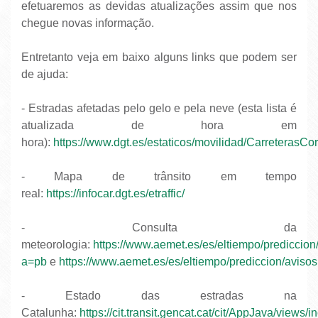
efetuaremos as devidas atualizações assim que nos
chegue novas informação.
Entretanto v
eja em baixo alguns links que podem ser
de ajuda:
- Estradas afetadas pelo gelo e pela neve (esta lista é
atualizada de hora em
hora):
https://www.dgt.es/estaticos/movilidad/CarreterasC
- Mapa de trânsito em tempo
real:
https://infocar.dgt.es/etraffic/
- Consulta da
meteorologia:
https://www.aemet.es/es/eltiempo/prediccio
a=pb
e
https://www.aemet.es/es/eltiempo/prediccion/avisos
- Estado das estradas na
Catalunha:
https://cit.transit.gencat.cat/cit/AppJava/views/i