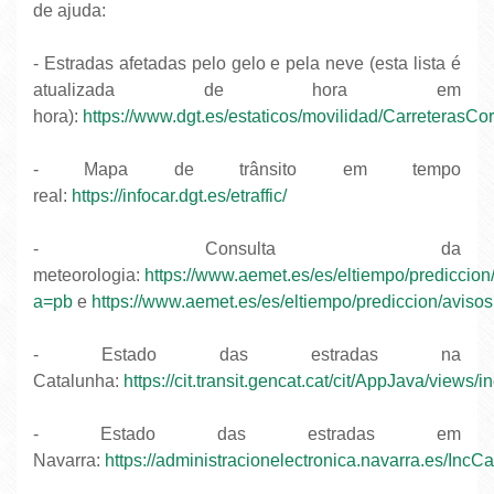
de ajuda:
- Estradas afetadas pelo gelo e pela neve (esta lista é
atualizada de hora em
hora):
https://www.dgt.es/estaticos/movilidad/CarreterasC
- Mapa de trânsito em tempo
real:
https://infocar.dgt.es/etraffic/
- Consulta da
meteorologia:
https://www.aemet.es/es/eltiempo/prediccio
a=pb
e
https://www.aemet.es/es/eltiempo/prediccion/avisos
- Estado das estradas na
Catalunha:
https://cit.transit.gencat.cat/cit/AppJava/views/i
- Estado das estradas em
Navarra:
https://administracionelectronica.navarra.es/IncC