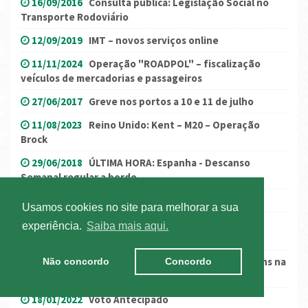
16/09/2016
Consulta pública: Legislação Social no
Transporte Rodoviário
12/09/2019
IMT – novos serviços online
11/11/2024
Operação "ROADPOL" – fiscalização
veículos de mercadorias e passageiros
27/06/2017
Greve nos portos a 10 e 11 de julho
11/08/2023
Reino Unido: Kent – M20 – Operação
Brock
29/06/2018
ÚLTIMA HORA: Espanha - Descanso
Semanal regular a bordo
12/06/2024
Diplomas de Honra da IRU 2024
Usamos cookies no site para melhorar a sua
09/05/2018
Majoração dos custos com os
experiência.
Saiba mais aqui.
combustíveis/Gasóleo Profissional
18/10/2024
Espanha: levantamento das portagens na
Não concordo
Concordo
circular AP-7 em Alicante
18/01/2022
Voto Antecipado