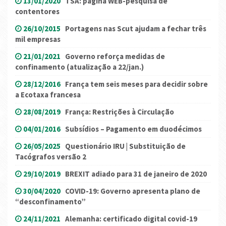
13/01/2020
TSA: página WEB-pesquisa de
contentores
26/10/2015
Portagens nas Scut ajudam a fechar três
mil empresas
21/01/2021
Governo reforça medidas de
confinamento (atualização a 22/jan.)
28/12/2016
França tem seis meses para decidir sobre
a Ecotaxa francesa
28/08/2019
França: Restrições à Circulação
04/01/2016
Subsídios – Pagamento em duodécimos
26/05/2025
Questionário IRU | Substituição de
Tacógrafos versão 2
29/10/2019
BREXIT adiado para 31 de janeiro de 2020
30/04/2020
COVID-19: Governo apresenta plano de
“desconfinamento”
24/11/2021
Alemanha: certificado digital covid-19