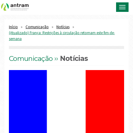
Toggl
navig
Início
Comunicação
Notícias
(Atualizado) França: Restrições à circulação retomam este fim-de-
semana
Comunicação ››
Notícias