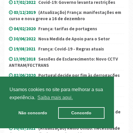
17/02/2022
Covid-19: Governo levanta restrições
03/12/2019
(Atualização) França: manifestações em
curso e nova greve a 16 de dezembro
04/02/2020
França: tarifas de portagens
30/06/2022
Nova Medida de Apoio para o Setor
19/08/2021
França: Covid-19 - Regras atuais
13/09/2018
Sessões de Esclarecimento: Novo CCTV
ANTRAM/FECTRANS
02/06/2020
Portugal decide por fim às derrogações
relativas ao Regulamento 561/2006
Usamos cookies no site para melhorar a sua
23/01/2026
Portal de destacamento: alterações
experiência.
Saiba mais aqui.
15/04/2020
Remunerações: Lay-off simplificado
20/01/2020
(Atualização) França/Espanha: alerta de
Não concordo
Concordo
mau tempo
30/03/2021
(Atualização) Reino Unido: necessidade