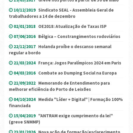
10/12/2019
Sindicato SEAL - Assembleia Geral de
trabalhadores a 14 de dezembro
02/01/2018
OE2018: Atualização de Taxas ISP
07/06/2016
Bélgica – Constrangimentos rodoviários
22/12/2017
Holanda proíbe o descanso semanal
regular a bordo
21/03/2024
França: Jogos Paralímpicos 2024 em Paris
04/03/2016
Combate ao Dumping Social na Europa
21/09/2022
Memorando de Entendimento para
melhorar eficiência do Porto de Leixões
04/10/2024
Medida "Líder + Digital" | Formação 100%
financiada
15/04/2019
"ANTRAM exige cumprimento da lei"
(greve SNMMP)
23/01/2026
Nova ação de formação/esclarecimento