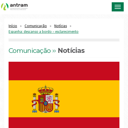
Toggl
navig
Início
Comunicação
Notícias
Espanha: descanso a bordo – esclarecimento
Comunicação ››
Notícias