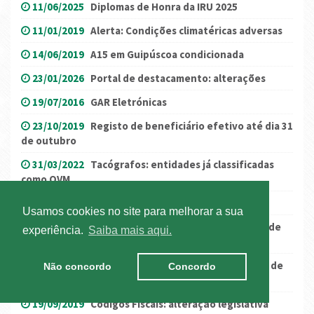
11/06/2025
Diplomas de Honra da IRU 2025
11/01/2019
Alerta: Condições climatéricas adversas
14/06/2019
A15 em Guipúscoa condicionada
23/01/2026
Portal de destacamento: alterações
19/07/2016
GAR Eletrónicas
23/10/2019
Registo de beneficiário efetivo até dia 31
de outubro
31/03/2022
Tacógrafos: entidades já classificadas
como OVM
11/12/2020
Brexit: Plano de contingência
Usamos cookies no site para melhorar a sua
14/01/2022
Veículos ligeiros: novas modalidades de
experiência.
Saiba mais aqui.
registo do tempo de trabalho
05/05/2016
Greve nos portos prolonga-se até 16 de
Não concordo
Concordo
junho
19/09/2019
Códigos Fiscais: alteração legislativa