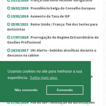
15/12/2020
França com novo recolher obrigatório
26/02/2024
Presidência belga do Conselho Europeu
19/02/2016
Aumento da Taxa de ISP
25/03/2021
Reino Unido / França: fim dos testes para
motoristas
17/07/2024
Prorrogação do Regime Extraordinário do
Gasóleo Profissional
24/10/2017
UK: Alerta - bebidas alcoólicas durante o
descanso na cabine
31/03/2016
Governo compromete-se a rever
trimestralmente ISP...
Usamos cookies no site para melhorar a sua
22/03/2016
Restrições à Circulação em semana de
experiência.
Saiba mais aqui.
Páscoa
21/01/2021
Governo reforça medidas de
Não concordo
Concordo
confinamento (atualização a 22/jan.)
17/01/2024
Fim do SEF: renovação de autorizações