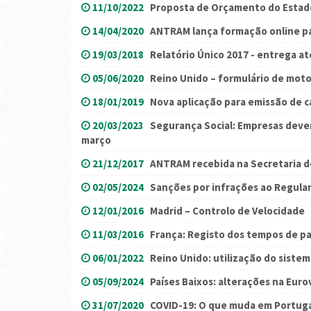
11/10/2022
Proposta de Orçamento do Estad
14/04/2020
ANTRAM lança formação online pa
19/03/2018
Relatório Único 2017 - entrega até
05/06/2020
Reino Unido – formulário de motor
18/01/2019
Nova aplicação para emissão de c
20/03/2023
Segurança Social: Empresas devem
março
21/12/2017
ANTRAM recebida na Secretaria 
02/05/2024
Sanções por infrações ao Regul
12/01/2016
Madrid – Controlo de Velocidade
11/03/2016
França: Registo dos tempos de p
06/01/2022
Reino Unido: utilização do siste
05/09/2024
Países Baixos: alterações na Eur
31/07/2020
COVID-19: O que muda em Portugal