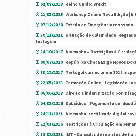
02/08/2018
Reino Unido: Brexit
21/03/2025
Workshop Online Nova Edição | Int
07/12/2020
Estado de Emergência renovado
30/11/2021
Situação de Calamidade: Regras a
testagem
24/10/2017
Alemanha – Restrições à Circulaç
09/07/2020
República Checa Exige Novos Do
13/12/2017
Portugal vai iniciar em 2018 insp
22/05/2023
Formação Online "Legislação Lab
06/06/2018
Direito a indemnização por infraç
04/01/2016
Subsídios – Pagamento em duod
24/11/2021
Alemanha: certificado digital cov
22/03/2016
Restrições à Circulação em sema
15/02/2021
IMT - Consulta de registos de h