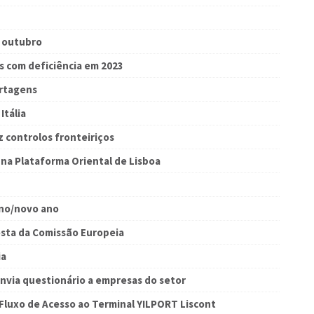
e outubro
s com deficiência em 2023
ortagens
Itália
z controlos fronteiriços
 na Plataforma Oriental de Lisboa
ano/novo ano
osta da Comissão Europeia
ia
nvia questionário a empresas do setor
 Fluxo de Acesso ao Terminal YILPORT Liscont