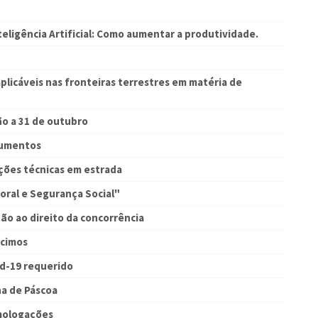
eligência Artificial: Como aumentar a produtividade.
plicáveis nas fronteiras terrestres em matéria de
ão a 31 de outubro
cumentos
eções técnicas em estrada
oral e Segurança Social"
ão ao direito da concorrência
écimos
id-19 requerido
na de Páscoa
omologações