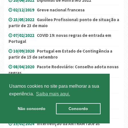
20/06/2022
Diplomas de Honra IRU 2022
02/12/2019
Greve nacional francesa
23/05/2022
Gasóleo Profissional: ponto de situação a
partir de 23 de maio
07/02/2022
COVID 19: novas regras de entrada em
Portugal
10/09/2020
Portugal em Estado de Contingência a
partir de 15 de setembro
08/04/2020
Pacote Rodoviário: Conselho adota novas
regras
12/10/2021
(Atualização) Itália: Covid-19 - novos
Usamos cookies no site para melhorar a sua
requerimentos
experiência.
Saiba mais aqui.
05/01/2021
Noruega: registo de entrada de
motoristas
Não concordo
Concordo
17/06/2024
Desfile de Camiões | Inscrição
15/02/2024
Intervenção da ANTRAM face às