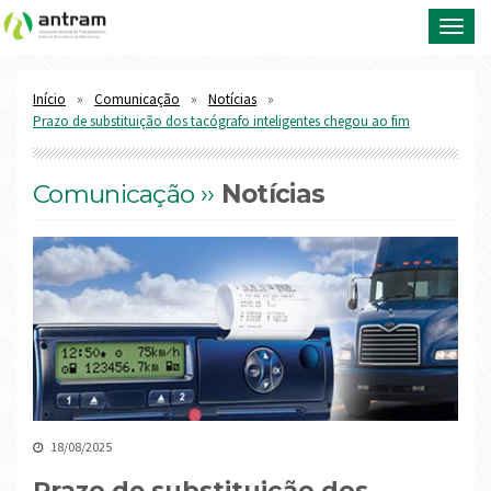
Toggl
navig
Início
Comunicação
Notícias
Prazo de substituição dos tacógrafo inteligentes chegou ao fim
Comunicação ››
Notícias
18/08/2025
Prazo de substituição dos