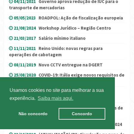
04/11/2021
Governo aprova redução de IUC para o
transporte de mercadorias
05/05/2023
ROADPOL: Ação de fiscalização europeia
21/08/2024
Workshop Jurídico – Região Centro
21/03/2017
Salário mínimo italiano
11/11/2021
Reino Unido: novas regras para
operações de cabotagem
08/11/2019
Novo CCTV entregue na DGERT
25/08/2020
COVID-19: Itália exige novos requisitos de
entrada/permanência
Usamos cookies no site para melhorar a sua
04/01/2021
Workshop “Alterações ao Código da
Estrada – Novas Regras para 2021”
experiência.
Saiba mais aqui.
09/12/2019
Novo CCTV publicado em BTE/Sessões de
Não concordo
Concordo
Esclarecimento
26/01/2024
Jornadas Next Generation ANTRAM 2024