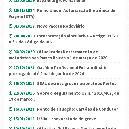
28/02/2019
Espanha: greve nacional
29/11/2024
Reino Unido: Autorização Eletrónica de
Viagem (ETA)
01/06/2017
Novo Pacote Rodoviário
24/04/2019
Interpretação Vinculativa – Artigo 99.º- C
n.º 8 do Código do IRS
06/02/2020
(Atualizado) Destacamento de
motoristas nos Países Baixos a 1 de março de 2020
27/12/2023
Gasóleo Profissional Extraordinário
prorrogado até final de junho de 2024
16/07/2018
SEAL decreta greve nacional nos Portos
22/03/2016
Sobre o Regulamento UE n.º 2016/403, de
18 de março…
16/03/2023
Ponto de situação: Cartões de Condutor
15/01/2018
Itália – convocatória de greve
12/10/2018
(Atualização) França: Destacamento de