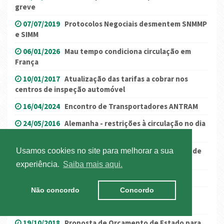
greve
07/07/2019
Protocolos Negociais desmentem SNMMP
e SIMM
06/01/2026
Mau tempo condiciona circulação em
França
10/01/2017
Atualização das tarifas a cobrar nos
centros de inspeção automóvel
16/04/2024
Encontro de Transportadores ANTRAM
24/05/2016
Alemanha - restrições à circulação no dia
26 de maio
12/10/2018
(Atualização) França: Destacamento de
Usamos cookies no site para melhorar a sua
trabalhadores
experiência.
Saiba mais aqui.
04/03/2020
Catalunha - restrições à circulação
Não concordo
Concordo
11/04/2022
Gasóleo Profissional – montante do
reembolso a 11 de abril
19/10/2018
Proposta de Orçamento de Estado para