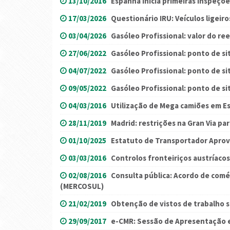
13/10/2016
Espanha inicia primeiras inspeçõ
17/03/2026
Questionário IRU: Veículos ligeiro
03/04/2026
Gasóleo Profissional: valor do re
27/06/2022
Gasóleo Profissional: ponto de si
04/07/2022
Gasóleo Profissional: ponto de sit
09/05/2022
Gasóleo Profissional: ponto de si
04/03/2016
Utilização de Mega camiões em E
28/11/2019
Madrid: restrições na Gran Via pa
01/10/2025
Estatuto de Transportador Aprov
03/03/2016
Controlos fronteiriços austríacos
02/08/2016
Consulta pública: Acordo de com
(MERCOSUL)
21/02/2019
Obtenção de vistos de trabalho s
29/09/2017
e-CMR: Sessão de Apresentação 