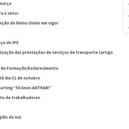
 março
a o setor
eção do Reino Unido em vigor
oço do IP5
lização das prestações de serviços de transporte (artigo
o de Formação/Esclarecimento
té dia 31 de outubro
Karting “50 Anos ANTRAM”
to de trabalhadores
ião do Sul