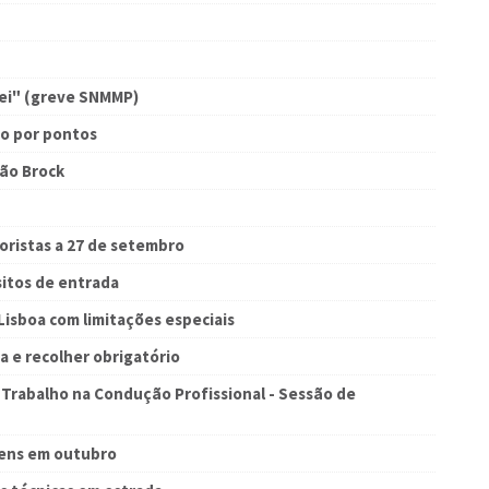
ei" (greve SNMMP)
o por pontos
ção Brock
toristas a 27 de setembro
sitos de entrada
Lisboa com limitações especiais
 e recolher obrigatório
rabalho na Condução Profissional - Sessão de
gens em outubro