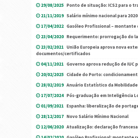
29/08/2025
Ponto de situação: ICS2 para o t
21/11/2019
Salário mínimo nacional para 2020
17/04/2022
Gasóleo Profissional – montante 
23/04/2020
Requerimento: prorrogação do la
23/02/2021
União Europeia aprova nova exte
documentos/certificados
04/11/2021
Governo aprova redução de IUC p
20/02/2025
Cidade do Porto: condicionament
28/02/2019
Anuário Estatístico da Mobilidad
17/07/2024
Pós-graduação em Inteligência L
01/09/2021
Espanha: liberalização de portag
28/12/2017
Novo Salário Mínimo Nacional
12/06/2020
Atualização: declaração francesa
14/02/2020
Gasóleo Profissional: montante 