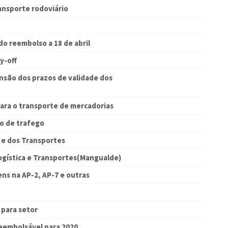
ransporte rodoviário
do reembolso a 18 de abril
y-off
nsão dos prazos de validade dos
ara o transporte de mercadorias
o de trafego
e e dos Transportes
ogística e Transportes(Mangualde)
ens na AP-2, AP-7 e outras
 para setor
reembolsável para 2020