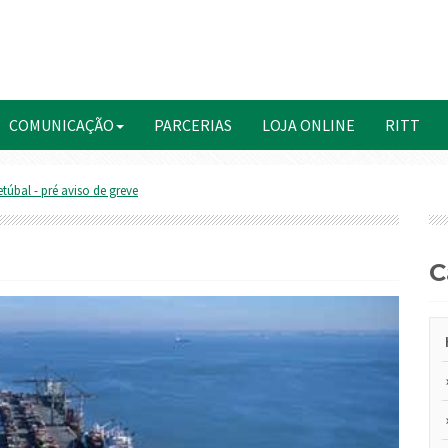
COMUNICAÇÃO
PARCERIAS
LOJA ONLINE
RITT
túbal - pré aviso de greve