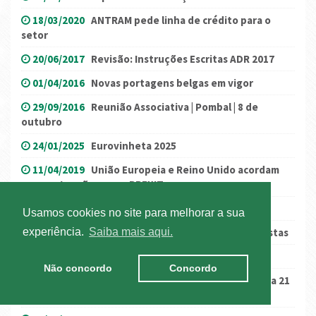
18/03/2020
ANTRAM pede linha de crédito para o
setor
20/06/2017
Revisão: Instruções Escritas ADR 2017
01/04/2016
Novas portagens belgas em vigor
29/09/2016
Reunião Associativa | Pombal | 8 de
outubro
24/01/2025
Eurovinheta 2025
11/04/2019
União Europeia e Reino Unido acordam
nova extensão para o BREXIT
04/11/2016
França: RN134
Usamos cookies no site para melhorar a sua
15/12/2020
Dinamarca: destacamento de motoristas
experiência.
Saiba mais aqui.
05/04/2016
Autoestrada A14 cortada
Não concordo
Concordo
19/06/2020
Espanha: restrições voltam a vigorar a 21
de junho