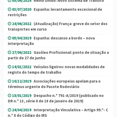
05/06/2024
Reino Unido: Novo Sistema de Trânsito
03/07/2020
Espanha: levantamento excecional de
restrições
24/06/2022
(Atualização) França: greve do setor dos
transportes em curso
05/04/2019
Espanha: descanso a bordo – nova
interpretação
27/06/2022
Gasóleo Profissional: ponto de situação a
partir de 27 de junho
14/01/2022
Veículos ligeiros: novas modalidades de
registo do tempo de trabalho
10/12/2019
Associações europeias apelam para o
términus urgente do Pacote Rodoviário
18/01/2019
Despacho n.º 791-A/2019 (publicado no
DR n.º 13, série II de 18 de janeiro de 2019)
24/04/2019
Interpretação Vinculativa – Artigo 99.º- C
n.º 8 do Código do IRS