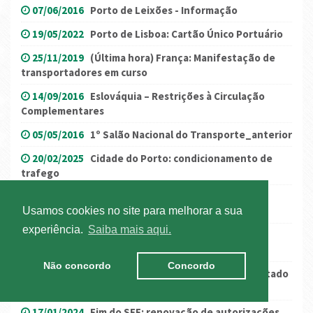
07/06/2016
Porto de Leixões - Informação
19/05/2022
Porto de Lisboa: Cartão Único Portuário
25/11/2019
(Última hora) França: Manifestação de
transportadores em curso
14/09/2016
Eslováquia – Restrições à Circulação
Complementares
05/05/2016
1º Salão Nacional do Transporte_anterior
20/02/2025
Cidade do Porto: condicionamento de
trafego
29/07/2016
Itália aprova salário mínimo para
motoristas
Usamos cookies no site para melhorar a sua
experiência.
Saiba mais aqui.
30/04/2025
Portugal/Espanha: derrogação das
normas dos tempos de condução e repouso
Não concordo
Concordo
13/10/2017
Proposta de Lei do Orçamento do Estado
para 2018
17/01/2024
Fim do SEF: renovação de autorizações