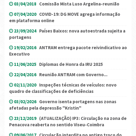
03/04/2018
Comissão Mista Luso Argelina-reunião
07/04/2020
COVID-19: DG MOVE agrega informação
em plataforma online
23/09/2024
Países Baixos: nova autoestrada sujeita a
portagens
19/02/2016
ANTRAM entrega pacote reivindicativo ao
Executivo
11/06/2025
Diplomas de Honra da IRU 2025
22/04/2016
Reunião ANTRAM com Governo...
02/11/2020
Inspeções técnicas de veículos: novo
quadro de classificações de deficiências
03/02/2026
Governo isenta portagens nas zonas
afetadas pela depressão "Kristin"
23/12/2019
(ATUALIZAÇÃO) IP3: Circulação na zona de
Penacova reaberta no sentido Viseu-Coimbra
09/06/2017
Circulação interdita no antigo troço do