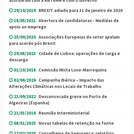
acordaram com a ANTRAM e com o Governo
29/10/2019
BREXIT adiado para 31 de janeiro de 2020
18/05/2021
Abertura de candidaturas - Medidas de
apoio ao emprego
25/09/2020
Associações Europeias do setor apelam
para acordo pós Brexit
29/08/2023
Cidade de Lisboa: operações de carga e
descarga
01/10/2018
Comissão Mista Luso-Marroquina
02/06/2026
Campanha Ibérica – Impacto das
Alterações Climáticas nos Locais de Trabalho
23/09/2022
Desconvocada greve no Porto de
Algeciras (Espanha)
21/03/2016
Reunião Interministerial
08/01/2025
Novas tabelas de retenção na fonte
27/02/2025
Conselheiro de Segurança: relatório