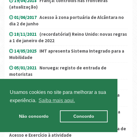
19/04/2018
França: controlos nas fronteiras
(atualização)
01/06/2017
Acesso à zona portuária de Alcântara no
dia 2 de junho
18/11/2021
(recordatória!) Reino Unido: novas regras
a 1 de janeiro de 2022
14/05/2025
IMT apresenta Sistema Integrado para a
Mobilidade
05/01/2021
Noruega: registo de entrada de
motoristas
07/06/2018
ANTRAM e Governo chegam a acordo
Usamos cookies no site para melhorar a sua
08/08/2025
Portugal: Restrições à circulação para
experiência.
Saiba mais aqui.
ADR
10/09/2020
Portugal em Estado de Contingência a
Não concordo
Concordo
partir de 15 de setembro
02/08/2016
Consulta pública: Legislação Europeia de
Acesso e Exercício à atividade