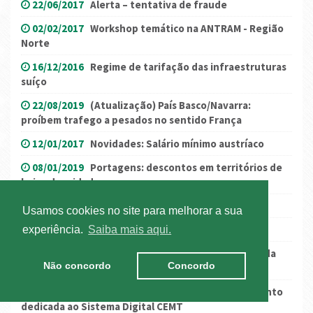
22/06/2017
Alerta – tentativa de fraude
02/02/2017
Workshop temático na ANTRAM - Região
Norte
16/12/2016
Regime de tarifação das infraestruturas
suíço
22/08/2019
(Atualização) País Basco/Navarra:
proíbem trafego a pesados no sentido França
12/01/2017
Novidades: Salário mínimo austríaco
08/01/2019
Portagens: descontos em territórios de
baixa densidade
12/01/2016
Ponte de Ribeira de Oeiras
Usamos cookies no site para melhorar a sua
29/12/2025
Salário mínimo nacional para 2026
experiência.
Saiba mais aqui.
16/03/2020
COVID-19: Mensagem do Presidente da
Não concordo
Concordo
ANTRAM
23/01/2026
Nova ação de formação/esclarecimento
dedicada ao Sistema Digital CEMT