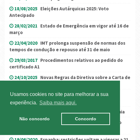
18/08/2025
Eleições Autárquicas 2025: Voto
Antecipado
28/02/2021
Estado de Emergência em vigor até 16 de
março
22/04/2020
IMT prolonga suspensão de normas dos
tempos de condução e repouso até 31 de maio
29/03/2017
Procedimentos relativos ao pedido do
certificado A1
24/10/2025
Novas Regras da Diretiva sobre a Carta de
Condução
Usamos cookies no site para melhorar a sua
04/08/2021
Alemanha volta a atualizar a lista de
países por nível de risco
experiência.
Saiba mais aqui.
02/11/2020
Novas medidas de combate à pandemia
Não concordo
Concordo
01/06/2020
Candidatura a formação apoiada pelo
IEFP
19/06/2020
Espanha: restrições voltam a vigorar a 21