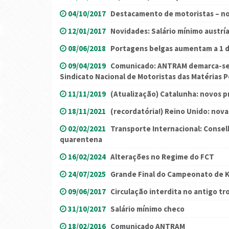
04/10/2017
Destacamento de motoristas – no
12/01/2017
Novidades: Salário mínimo austrí
08/06/2018
Portagens belgas aumentam a 1 d
09/04/2019
Comunicado: ANTRAM demarca-se 
Sindicato Nacional de Motoristas das Matérias 
11/11/2019
(Atualização) Catalunha: novos p
18/11/2021
(recordatória!) Reino Unido: nova
02/02/2021
Transporte Internacional: Conse
quarentena
16/02/2024
Alterações no Regime do FCT
24/07/2025
Grande Final do Campeonato de 
09/06/2017
Circulação interdita no antigo tr
31/10/2017
Salário mínimo checo
18/02/2016
Comunicado ANTRAM