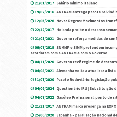
21/03/2017
Salário mínimo italiano
19/02/2016
ANTRAM entrega pacote reivindic
12/05/2026
Novas Regras: Movimentos transf
22/12/2017
Holanda proíbe o descanso seman
21/01/2021
Governo reforça medidas de confi
06/07/2019
SNMMP e SIMM pretendem incumpr
acordaram com a ANTRAM e com o Governo
04/11/2020
Governo revê regime de descont
04/08/2021
Alemanha volta a atualizar a lista 
31/07/2020
Pacote Rodoviário: legislação pu
04/06/2024
Questionário IRU | Substituição 
04/07/2022
Gasóleo Profissional: ponto de sit
21/11/2017
ANTRAM marca presença na EXP
25/06/2020
Espanha – paralisação nacional d