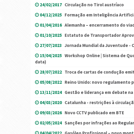
24/02/2017
Circulação no Tirol austríaco
04/12/2025
Formação em Inteligência Artifici
01/04/2016
Alemanha – encerramento do viad
01/10/2025
Estatuto de Transportador Aprov
27/07/2023
Jornada Mundial da Juventude - 
15/04/2025
Workshop Online | Sistema de Qu
data)
28/07/2022
Troca de cartas de condução emi
05/08/2022
Reino Unido: novo regulamento 
13/11/2024
Gestão e liderança em debate na
04/03/2020
Catalunha - restrições à circulaç
09/03/2026
Novo CCTV publicado em BTE
02/05/2024
Sanções por infrações ao Regul
04/04/2022
Gasóleo Profissional – novo mont