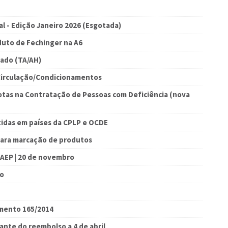
al - Edição Janeiro 2026 (Esgotada)
uto de Fechinger na A6
ado (TA/AH)
Circulação/Condicionamentos
otas na Contratação de Pessoas com Deficiência (nova
tidas em países da CPLP e OCDE
para marcação de produtos
 AEP | 20 de novembro
ão
amento 165/2014
ante do reembolso a 4 de abril