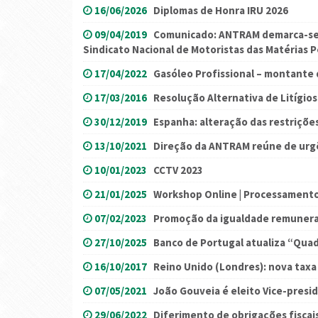
16/06/2026
Diplomas de Honra IRU 2026
09/04/2019
Comunicado: ANTRAM demarca-se 
Sindicato Nacional de Motoristas das Matérias 
17/04/2022
Gasóleo Profissional – montante 
17/03/2016
Resolução Alternativa de Litígios
30/12/2019
Espanha: alteração das restrições 
13/10/2021
Direção da ANTRAM reúne de urgê
10/01/2023
CCTV 2023
21/01/2025
Workshop Online | Processamento 
07/02/2023
Promoção da igualdade remunera
27/10/2025
Banco de Portugal atualiza “Qua
16/10/2017
Reino Unido (Londres): nova tax
07/05/2021
João Gouveia é eleito Vice-pres
29/06/2022
Diferimento de obrigações fiscai