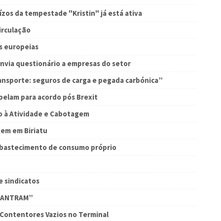
zos da tempestade "Kristin" já está ativa
irculação
s europeias
nvia questionário a empresas do setor
ansporte: seguros de carga e pegada carbónica”
pelam para acordo pós Brexit
o à Atividade e Cabotagem
em em Biriatu
 Abastecimento de consumo próprio
e sindicatos
s ANTRAM”
 Contentores Vazios no Terminal