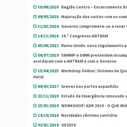
30/06/2016
Região Centro – Encerramento do
09/05/2018
Majoração dos custos com os comb
31/03/2016
Governo compromete-se a rever t
14/11/2016
16.º Congresso ANTRAM
05/08/2022
Reino Unido: novo regulamento 
06/07/2019
SNMMP e SIMM pretendem incumpr
acordaram com a ANTRAM e com o Governo
15/04/2025
Workshop Online | Sistema de Qu
data)
09/03/2017
Greves nos portos espanhóis
23/11/2020
Estado de Emergência renovado 
25/03/2019
WORKSHOP: ADR 2019 - O QUE M
14/10/2016
Novidades cêntimo sanitário
02/01/2019
OE2019