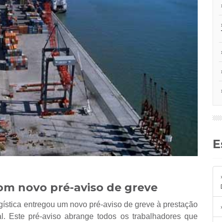
om novo pré-aviso de greve
gística entregou um novo pré-aviso de greve à prestação
l. Este pré-aviso abrange todos os trabalhadores que