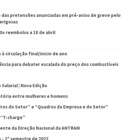
das pretensões anunciadas em pré-aviso de greve pelo
Perigosas
do reembolso a 18 de abril
à circulação final/inicio de ano
ncia para debater escalada do preço dos combustíveis
Salarial | Nova Edição
tória entre mulheres e homens
dros do Setor” e “Quadros da Empresa e do Setor”
a “T-charge”
idente da Direção Nacional da ANTRAM
s - 2º semestre de 2022