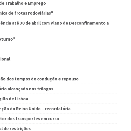
de Trabalho e Emprego
ca de frotas rodoviárias"
ência até 30 de abril com Plano de Desconfinamento a
oturno”
ional
ão dos tempos de condução e repouso
rio alcançado nos trílogos
ião de Lisboa
eção do Reino Unido – recordatória
etor dos transportes em curso
l de restrições