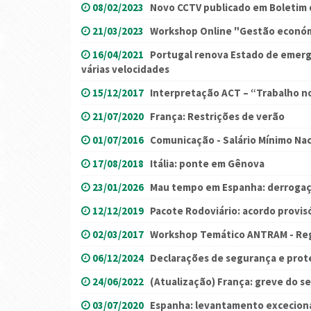
08/02/2023
Novo CCTV publicado em Boletim 
21/03/2023
Workshop Online "Gestão económi
16/04/2021
Portugal renova Estado de emerg
várias velocidades
15/12/2017
Interpretação ACT – “Trabalho n
21/07/2020
França: Restrições de verão
01/07/2016
Comunicação - Salário Mínimo Nac
17/08/2018
Itália: ponte em Gênova
23/01/2026
Mau tempo em Espanha: derrogaç
12/12/2019
Pacote Rodoviário: acordo provisó
02/03/2017
Workshop Temático ANTRAM - Reg
06/12/2024
Declarações de segurança e prot
24/06/2022
(Atualização) França: greve do s
03/07/2020
Espanha: levantamento exceciona