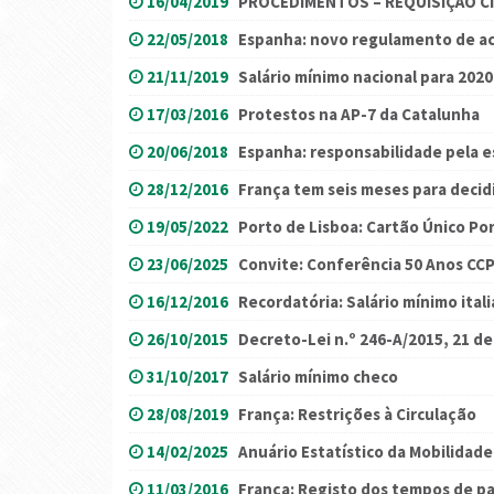
16/04/2019
PROCEDIMENTOS – REQUISIÇÃO CI
22/05/2018
Espanha: novo regulamento de a
21/11/2019
Salário mínimo nacional para 2020
17/03/2016
Protestos na AP-7 da Catalunha
20/06/2018
Espanha: responsabilidade pela e
28/12/2016
França tem seis meses para decid
19/05/2022
Porto de Lisboa: Cartão Único Po
23/06/2025
Convite: Conferência 50 Anos CC
16/12/2016
Recordatória: Salário mínimo ital
26/10/2015
Decreto-Lei n.º 246-A/2015, 21 d
31/10/2017
Salário mínimo checo
28/08/2019
França: Restrições à Circulação
14/02/2025
Anuário Estatístico da Mobilidade
11/03/2016
França: Registo dos tempos de p