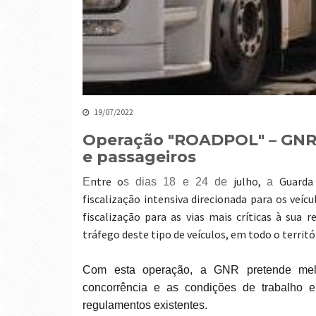
19/07/2022
Operação "ROADPOL" – GNR f
e passageiros
ntre o
julho,
Guarda
E
s dias 18 e 24 de
a
fiscalização intensiva direcionada para os veíc
fiscalização para as vias mais críticas à sua
tráfego deste tipo de veículos, em todo o territó
Com esta operação, a GNR pretende melhorar a segurança rodoviária, a sustentabilidade, a
concorrência e as condições de trabalho e
regulamentos existentes.