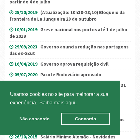
partir de 4 de julho
25/10/2019
(Atualização: 10h30-28/10) Bloqueio da
fronteira de La Junqueira 28 de outubro
10/01/2019
Greve nacional nos portos até 1 de julho
de 2019
29/09/2023
Governo anuncia redução nas portagens
das ex-Scut
16/04/2019
Governo aprova requisição civil
09/07/2020
Pacote Rodoviário aprovado
24/10/2017
Alemanha – Restrições à Circulação a 31
de outubro
Usamos cookies no site para melhorar a sua
16/05/2025
Nova Funcionalidade de Troca de
experiência.
Saiba mais aqui.
Contentores Vazios no Terminal
Não concordo
Concordo
10/09/2021
Catalunha – nova restrição na AP-7 aos
domingos
26/10/2015
Salário Mínimo Alemão - Novidades