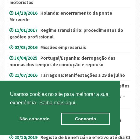
motoristas
14/10/2016
Holanda: encerramento da ponte
Merwede
11/01/2017
Regime transitório: procedimentos do
gasóleo profissional
02/03/2016
Missões empresariais
30/04/2025
Portugal/Espanha: derrogação das
normas dos tempos de condução e repouso
21/07/2016
Tarragona: Manifestações a 29 de julho
11/10/2017
Novo regulamento de Pesos e dimensões
Usamos cookies no site para melhorar a sua
24/10/2017
Revisão da Diretiva do Destacamento –
Novidades
experiência.
Saiba mais aqui.
20/03/2023
Segurança Social: Empresas devem
Não concordo
Concordo
atualizar dados dos contratos de trabalho até 31 de
março
23/10/2019
Registo de beneficiário efetivo até dia 31