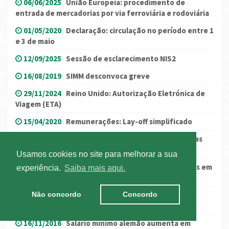
06/06/2025
União Europeia: procedimento de
entrada de mercadorias por via ferroviária e rodoviária
01/05/2020
Declaração: circulação no período entre 1
e 3 de maio
12/09/2025
Sessão de esclarecimento NIS2
16/08/2019
SIMM desconvoca greve
29/11/2024
Reino Unido: Autorização Eletrónica de
Viagem (ETA)
15/04/2020
Remunerações: Lay-off simplificado
24/04/2024
Registo de Cargas e Descargas: Coimas
em Espanha
Usamos cookies no site para melhorar a sua
28/07/2022
Troca de cartas de condução emitidas em
experiência.
Saiba mais aqui.
países da CPLP e OCDE
Não concordo
Concordo
04/06/2020
Declaração para motoristas do
internacional
16/11/2016
Salário mínimo alemão aumenta em